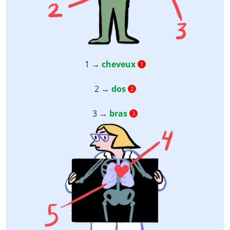
1 →
cheveux
1
2 →
dos
2
3 →
bras
3