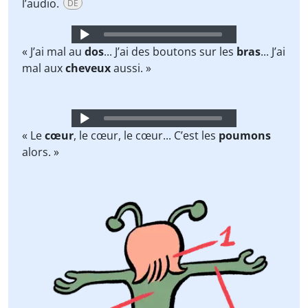
l’audio.
DE
Audio
Player
« J’ai mal au
dos
... J’ai des boutons sur les
bras
... J’ai
mal aux
cheveux
aussi. »
Audio
Player
« Le
cœur
, le cœur, le cœur... C’est les
poumons
alors. »