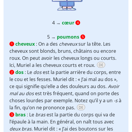
4 →
cœur
4
5 →
poumons
5
cheveux
:
On a des
cheveux
sur la tête. Les
1
cheveux sont blonds, bruns, châtains ou encore
roux. On peut avoir les cheveux longs ou courts.
Ici, Muriel a les cheveux courts et roux.
DE
dos
:
Le
dos
est la partie arrière du corps, entre
2
le cou et les fesses. Muriel dit : « J’ai mal au dos »,
ce qui signifie qu’elle a des douleurs au dos.
Avoir
mal au dos
est très fréquent, quand on porte des
choses lourdes par exemple. Notez qu’il y a un
-s
à
la fin, qu’on ne prononce pas.
DE
bras
:
Le
bras
est la partie du corps qui va de
3
l’épaule à la main. En général, on naît tous avec
deux bras
. Muriel dit : « J’ai des boutons sur les