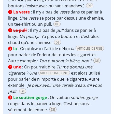
boutons (existe avec ou sans manches.)
DE
La veste
:
Il n’y a pas de
veste
dans ce panier à
1
linge.
Une veste
se porte par dessus une chemise,
un tee-shirt ou un pull.
DE
Le pull
:
Il n’y a pas de
pull
dans ce panier à
1
linge.
Un pull,
ça n’a pas de bouton et c’est plus
chaud qu’une chemise.
DE
la
:
On utilise ici l’article défini
la
ARTICLES DEFINIS
2
pour parler de l’odeur de toutes les cigarettes.
Autre exemple :
Ton pull sent la bière, non ?
DE
une
:
On pourrait dire
Tu me donnes une
2
cigarette ? Une
est alors utilisé
ARTICLES INDEFINIS
pour parler de n’importe quelle cigarette. Autre
exemple :
Je peux avoir une carafe d’eau, s’il vous
plaît
.
DE
Le soutien-gorge
:
On voit un
soutien-gorge
3
rouge dans le panier à linge. C’est un sous-
vêtement de femme.
DE