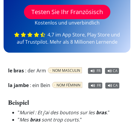
Testen Sie Ihr Französisch
Kostenlos und unverbindlich
4,7 im App Store, Play Store und
auf Trustpilot. Mehr als 8 Millionen Lernende
le bras
:
der Arm
NOM MASCULIN
FR
CA
la jambe
:
ein Bein
NOM FÉMININ
FR
CA
Beispiel
"
Muriel : Et j’ai des boutons sur les
bras
.
"
"
Mes
bras
sont trop courts.
"