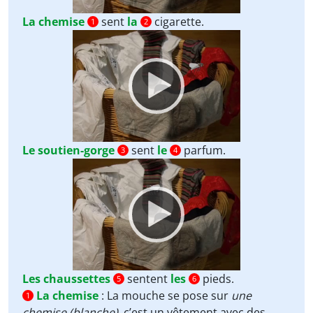
La chemise
sent
la
cigarette.
1
2
Video
Player
Le soutien-gorge
sent
le
parfum.
3
4
Video
Player
Les chaussettes
sentent
les
pieds.
5
6
La chemise
:
La mouche se pose sur
une
1
chemise (blanche),
c’est un vêtement avec des