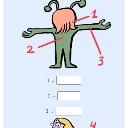
1 →
2 →
3 →