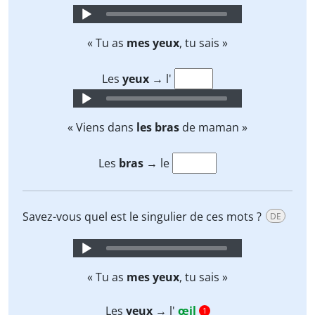
Audio
Player
« Tu as
mes yeux
, tu sais »
Les
yeux
→ l'
Audio
Player
« Viens dans
les bras
de maman »
Les
bras
→ le
Savez-vous quel est le singulier de ces mots ?
DE
Audio
Player
« Tu as
mes yeux
, tu sais »
Les
yeux
→ l'
œil
1