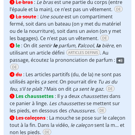
Le bras
:
Le bras
est une partie du corps (entre
3
l’épaule et la main), ce n’est pas un vêtement.
DE
La soute
:
Une soute
est un compartiment
3
fermé, soit dans un bateau (on y met du matériel
ou de la nourriture), soit dans un avion (on y met
les bagages). Ce n’est pas un vêtement.
DE
le
:
On dit
sentir
le
parfum,
l’
alcool,
la
bière,
en
4
utilisant un article défini
. Au
ARTICLES DEFINIS
passage, écoutez la prononciation de parfum :
DE
du
:
Les articles partitifs (du, de la) ne sont pas
4
utilisés après
ça sent
. On pourrait dire
T
u as du
feu, s’il te plaît ?
Mais on dit
ça sent le gaz
.
DE
Les chaussettes
:
Il y a deux
chaussettes
dans
5
ce panier à linge.
Les chaussettes
se mettent sur
les pieds, en dessous des
chaussures
.
DE
Les caleçons
:
La mouche se pose sur le caleçon
5
tout à la fin. Dans la vidéo,
le caleçon
sent la m... et
non les pieds.
DE