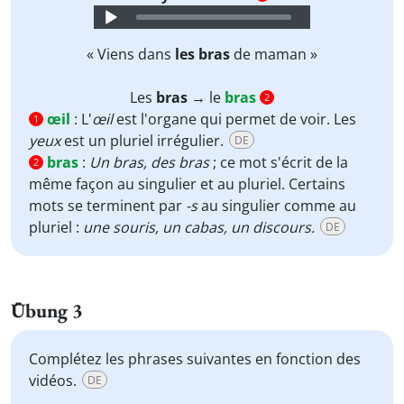
Audio
Player
« Viens dans
les bras
de maman »
Les
bras
→ le
bras
2
œil
:
L'
œil
est l'organe qui permet de voir. Les
1
yeux
est un pluriel irrégulier.
DE
bras
:
Un bras,
des bras
; ce mot s'écrit de la
2
même façon au singulier et au pluriel. Certains
mots se terminent par
-s
au singulier comme au
pluriel :
une souris, un cabas, un discours.
DE
Übung 3
Complétez les phrases suivantes en fonction des
vidéos.
DE