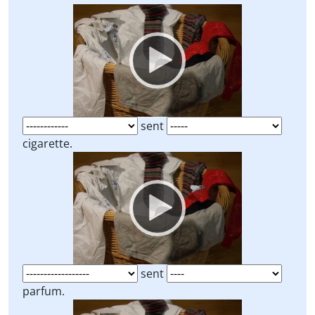
Video
Player
sent
cigarette.
Video
Player
sent
parfum.
Video