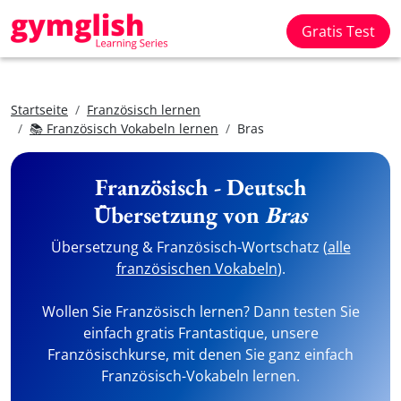
Gratis Test
Startseite
Französisch lernen
📚 Französisch Vokabeln lernen
Bras
Französisch - Deutsch
Übersetzung von
Bras
Übersetzung & Französisch-Wortschatz (
alle
französischen Vokabeln
).
Wollen Sie Französisch lernen? Dann testen Sie
einfach gratis Frantastique, unsere
Französischkurse, mit denen Sie ganz einfach
Französisch-Vokabeln lernen.