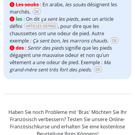
Les souks
:
En arabe,
les souks
désignent les
5
marchés.
DE
les
:
On dit
ça sent les pieds,
avec un article
6
défini
, pour dire que les
ARTICLES DEFINIS
chaussettes ont une odeur de pied. Autre
exemple :
Ça sent bon, les marrons chauds
.
DE
des
:
Sentir des pieds
signifie que les pieds
6
dégagent une mauvaise odeur et non qu’un
vêtement a une odeur de pied. Exemple :
Ma
grand-mère sent très fort des pieds
.
DE
Haben Sie noch Probleme mit 'Bras' Möchten Sie Ihr
Französisch verbessern? Testen Sie unsere Online-
Französischkurse und erhalten Sie eine kostenlose
Beurteilung Ihres Könnens!