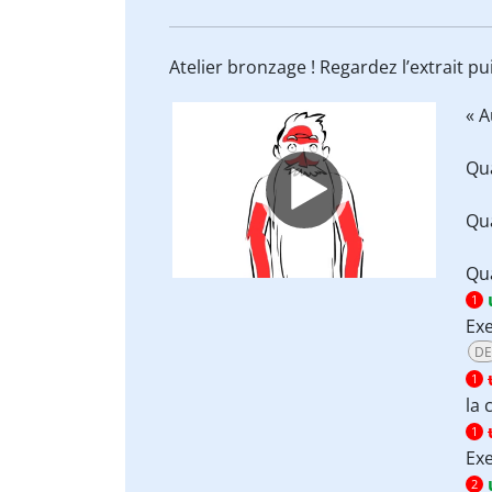
Atelier bronzage ! Regardez l’extrait p
Video
« A
Player
Qua
Qua
Qua
1
Ex
DE
1
la 
1
Ex
2