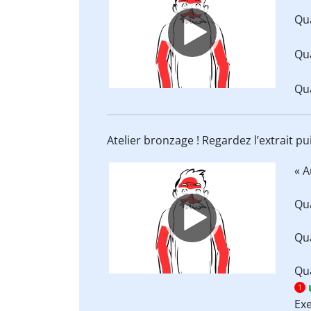
Player
Qua
Qua
Qua
Atelier bronzage ! Regardez l’extrait p
Video
« A
Player
Qua
Qua
Qua
1
Ex