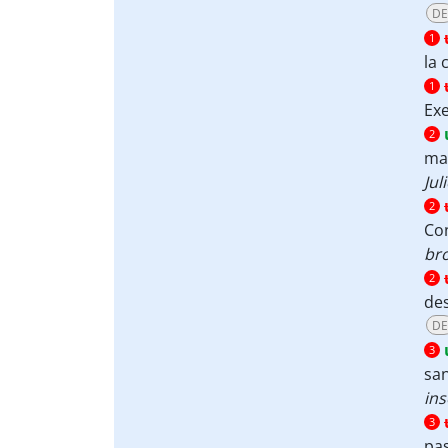
DE
1
la 
1
Ex
2
ma
Jul
2
Co
br
2
des
DE
3
san
ins
3
pa