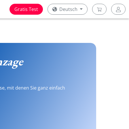
Gratis Test
Deutsch
nzage
se, mit denen Sie ganz einfach