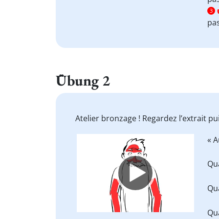
3
pas
Übung 2
Atelier bronzage ! Regardez l’extrait p
Video
« A
Player
Qua
Qua
Qua