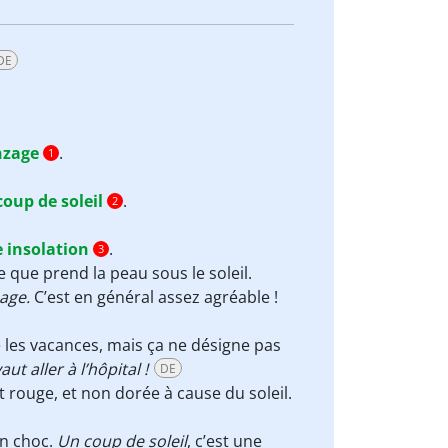
DE
nzage
.
1
coup de soleil
.
2
 insolation
.
3
e que prend la peau sous le soleil.
zage.
C’est en général assez agréable !
 les vacances, mais ça ne désigne pas
ut aller à l’hôpital !
DE
t rouge, et non dorée à cause du soleil.
un choc.
Un coup de soleil
, c’est une