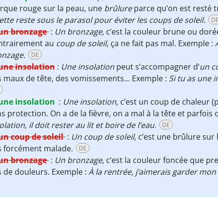
rque rouge sur la peau, une
brûlure
parce qu’on est resté t
iette reste sous le parasol pour éviter les coups de soleil.
D
un bronzage
:
Un bronzage,
c’est la couleur brune ou doré
ntrairement au
coup de soleil
, ça ne fait pas mal. Exemple :
onzage.
DE
une insolation
:
Une insolation
peut s’accompagner d’
un co
 maux de tête, des vomissements... Exemple :
Si tu as une i
une insolation
:
Une insolation,
c’est un coup de chaleur (
s protection. On a de la fièvre, on a mal à la tête et parfois
olation, il doit rester au lit et boire de l’eau.
DE
un coup de soleil
:
Un coup de soleil,
c’est une brûlure sur 
s forcément malade.
DE
un bronzage
:
Un bronzage
, c’est la couleur foncée que pr
 de douleurs. Exemple :
À la rentrée, j’aimerais garder mon