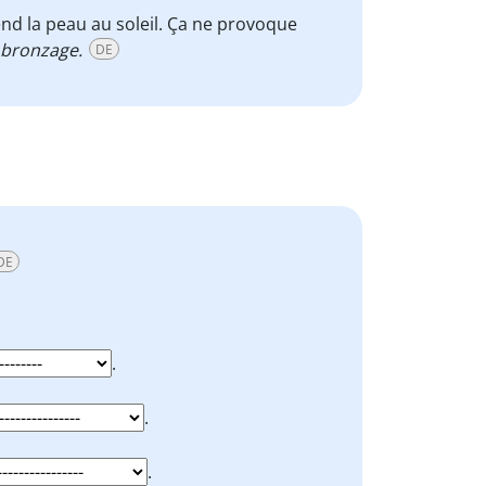
end la peau au soleil. Ça ne provoque
 bronzage.
DE
DE
.
.
.