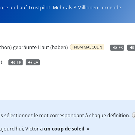
tore und auf Trustpilot. Mehr als 8 Millionen Lernende
schön) gebräunte Haut (haben)
NOM MASCULIN
FR
t
FR
CA
uis sélectionnez le mot correspondant à chaque définition.
ujourd’hui, Victor a
un coup de soleil
. »