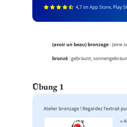
4,7 im App Store, Play S
(avoir un beau) bronzage
:
(eine 
bronzé
:
gebräunt, sonnengebräun
Übung 1
Atelier bronzage ! Regardez l’extrait p
Video
« A