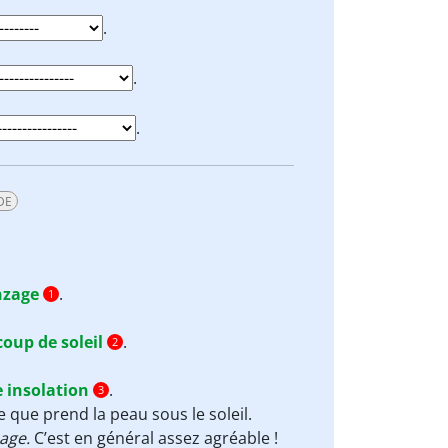
.
.
.
DE
nzage
.
1
coup de soleil
.
2
 insolation
.
3
e que prend la peau sous le soleil.
zage.
C’est en général assez agréable !