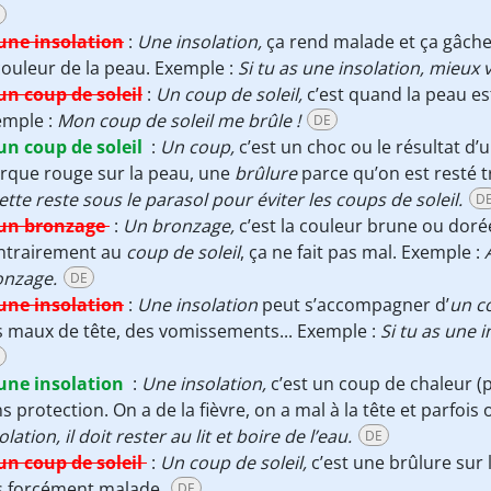
une insolation
:
Une insolation,
ça rend malade et ça gâche
couleur de la peau. Exemple :
Si tu as une insolation, mieux va
un coup de soleil
:
Un coup de soleil,
c’est quand la peau es
emple :
Mon coup de soleil me brûle !
DE
un coup de soleil
:
Un coup,
c’est un choc ou le résultat d’
rque rouge sur la peau, une
brûlure
parce qu’on est resté t
iette reste sous le parasol pour éviter les coups de soleil.
D
un bronzage
:
Un bronzage,
c’est la couleur brune ou doré
ntrairement au
coup de soleil
, ça ne fait pas mal. Exemple :
onzage.
DE
une insolation
:
Une insolation
peut s’accompagner d’
un co
 maux de tête, des vomissements... Exemple :
Si tu as une i
une insolation
:
Une insolation,
c’est un coup de chaleur (
s protection. On a de la fièvre, on a mal à la tête et parfois
olation, il doit rester au lit et boire de l’eau.
DE
un coup de soleil
:
Un coup de soleil,
c’est une brûlure sur 
s forcément malade.
DE