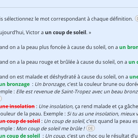
uis sélectionnez le mot correspondant à chaque définition.
ujourd’hui, Victor a
un coup de soleil
. »
nd on a la peau plus foncée à cause du soleil, on a
un bro
nd on a la peau rouge et brûlée à cause du soleil, on a
un 
nd on est malade et déshydraté à cause du soleil, on a
une
un bronzage
:
Un bronzage
, c’est la couleur brune ou doré
emple :
Elle est revenue de Saint-Tropez avec un beau bron
une insolation
:
Une insolation,
ça rend malade et ça gâche
couleur de la peau. Exemple :
Si tu as une insolation, mieux va
un coup de soleil
:
Un coup de soleil,
c’est quand la peau es
emple :
Mon coup de soleil me brûle !
DE
un coup de soleil
:
Un coup,
c’est un choc ou le résultat d’