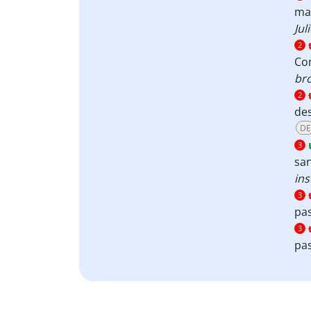
ma
Jul
2
Co
br
2
des
DE
3
san
ins
3
pa
3
pas