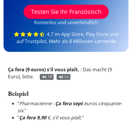
Testen Sie Ihr Französisch
Kostenlos und unverbindlich
4,7 im App Store, Play Store und
auf Trustpilot. Mehr als 8 Millionen Lernende
Ça fera (9 euros) s'il vous plaît.
:
Das macht (9
Euro), bitte.
FR
CA
Beispiel
"
Pharmacienne :
Ça fera sept
euros cinquante-
six.
"
"
Ça fera 9,90
€, s’il vous plaît.
"