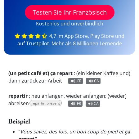
Testen Sie Ihr Französisch
Kostenlos und unverbindlich
4,7 im App Store, Play Store und
auf Trustpilot. Mehr als 8 Millionen Lernende
(un petit café et) ça repart
:
(ein kleiner Kaffee und)
dann zurück zur Arbeit
FR
CA
repartir
:
neu anfangen, wieder anfangen; (wieder)
abreisen
repartir, présent
FR
CA
Beispiel
"
Vous savez, des fois, un bon coup de pied et
ça