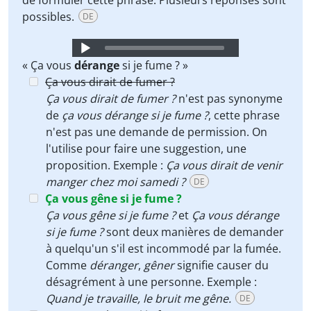
de formuler cette phrase. Plusieurs réponses sont
possibles.
DE
Audio
Player
« Ça vous
dérange
si je fume ? »
Ça vous dirait de fumer ?
Ça vous dirait de fumer ?
n'est pas synonyme
de
ça vous dérange si je fume ?
, cette phrase
n'est pas une demande de permission. On
l'utilise pour faire une suggestion, une
proposition. Exemple :
Ça vous dirait de venir
manger chez moi samedi ?
DE
Ça vous gêne si je fume ?
Ça vous gêne si je fume ?
et
Ça vous dérange
si je fume ?
sont deux manières de demander
à quelqu'un s'il est incommodé par la fumée.
Comme
déranger
,
gêner
signifie causer du
désagrément à une personne. Exemple :
Quand je travaille, le bruit me gêne.
DE