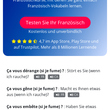
Französischkurse, mit denen Sie ganz einfach
Französisch-Vokabeln lernen.
Testen Sie Ihr Französisch
Kostenlos und unverbindlich
4,7 im App Store, Play Store und
auf Trustpilot. Mehr als 8 Millionen Lernende
Ça vous dérange (si je fume) ?
:
Stört es Sie (wenn
ich rauche)?
FR
CA
Ça vous gêne (si je fume) ?
:
Macht es Ihnen etwas
aus (wenn ich rauche)?
FR
CA
Ça vous embête (si je fume) ?
:
Haben Sie etwas