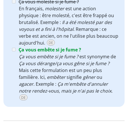
Ça vous moleste si je fume ?
En français,
molester
est une action
physique : être molesté, c'est être frappé ou
brutalisé. Exemple :
Il a été molesté par des
voyous et a fini à l'hôpital
. Remarque : ce
verbe est ancien, on ne l'utilise plus beaucoup
aujourd'hui.
DE
Ça vous embête si je fume ?
Ça vous embête si je fume ?
est synonyme de
Ça vous dérange/ça vous gêne si je fume ?
Mais cette formulation est un peu plus
familière. Ici,
embêter
signifie
gêner
ou
agacer
. Exemple :
Ça m'embête d'annuler
notre rendez-vous, mais je n'ai pas le choix
.
DE