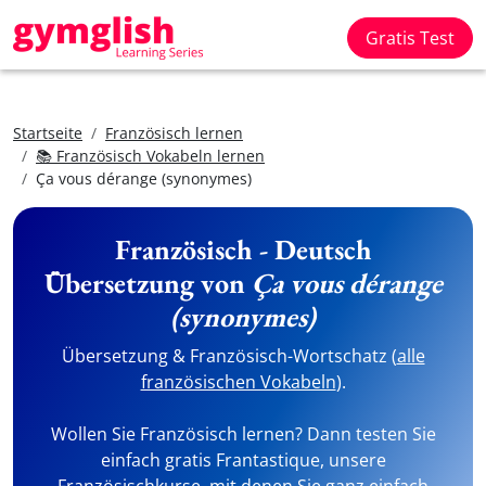
Gratis Test
Startseite
Französisch lernen
📚 Französisch Vokabeln lernen
Ça vous dérange (synonymes)
Französisch - Deutsch
Übersetzung von
Ça vous dérange
(synonymes)
Übersetzung & Französisch-Wortschatz (
alle
französischen Vokabeln
).
Wollen Sie Französisch lernen? Dann testen Sie
einfach gratis Frantastique, unsere