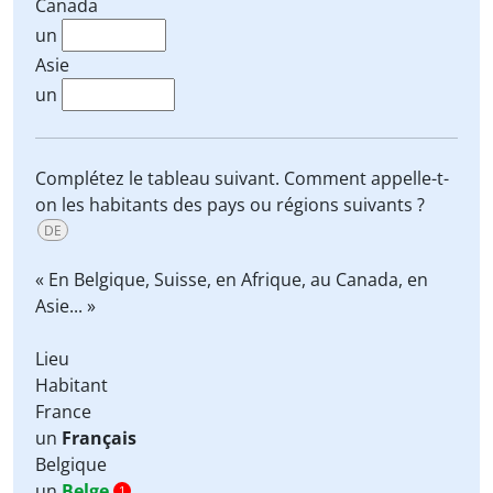
Canada
un
Asie
un
Complétez le tableau suivant. Comment appelle-t-
on les habitants des pays ou régions suivants ?
DE
« En Belgique, Suisse, en Afrique, au Canada, en
Asie... »
Lieu
Habitant
France
un
Français
Belgique
un
Belge
1