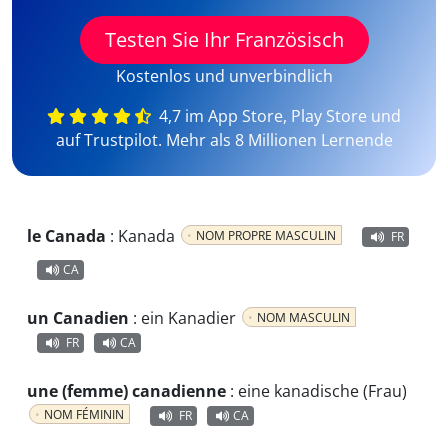
Testen Sie Ihr Französisch
Kostenlos und unverbindlich
4,7 im App Store, Play Store und
auf Trustpilot. Mehr als 8 Millionen Lernende
le Canada
:
Kanada
NOM PROPRE MASCULIN
FR
CA
un Canadien
:
ein Kanadier
NOM MASCULIN
FR
CA
une (femme) canadienne
:
eine kanadische (Frau)
NOM FÉMININ
FR
CA