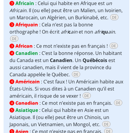
Africain
:
Celui qui habite en Afrique est
un
3
Africain
. Il (ou elle) peut être un Malien, un Ivoirien,
un Marocain, un Algérien, un Burkinabé, etc.
DE
Afriquain
:
Cela n’est pas la bonne
3
orthographe ! On écrit
afri
c
ain
et non
afri
qu
ain
.
DE
African
:
Ce mot n’existe pas en français !
DE
3
Canadien
:
C’est la bonne réponse. Un habitant
4
du Canada est un
Canadien
. Un
Québécois
est
aussi canadien, mais il vient de la province du
Canada appelée le Québec.
DE
Américain
:
C’est faux ! Un Américain habite aux
4
États-Unis. Si vous dites à un Canadien qu’il est
américain, il risque de se vexer !
DE
Canadian
:
Ce mot n’existe pas en français.
DE
4
Asiatique
:
Celui qui habite en Asie est un
5
Asiatique. Il (ou elle) peut être un Chinois, un
Japonais, un Vietnamien, un Mongol, etc.
DE
Asien
:
Ce mot n’existe pas en français.
DE
5