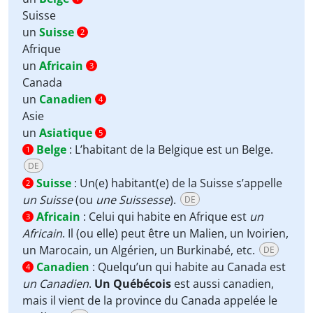
Suisse
un
Suisse
2
Afrique
un
Africain
3
Canada
un
Canadien
4
Asie
un
Asiatique
5
Belge
:
L’habitant de la Belgique est un Belge.
1
DE
Suisse
:
Un(e) habitant(e) de la Suisse s’appelle
2
un Suisse
(ou
une Suissesse
).
DE
Africain
:
Celui qui habite en Afrique est
un
3
Africain
. Il (ou elle) peut être un Malien, un Ivoirien,
un Marocain, un Algérien, un Burkinabé, etc.
DE
Canadien
:
Quelqu’un qui habite au Canada est
4
un Canadien
.
Un Québécois
est aussi canadien,
mais il vient de la province du Canada appelée le