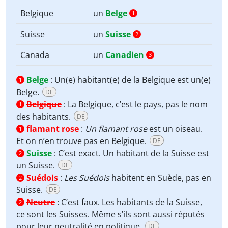
Belgique
un
Belge
1
Suisse
un
Suisse
2
Canada
un
Canadien
3
Belge
:
Un(e) habitant(e) de la Belgique est un(e)
1
Belge.
DE
Belgique
:
La Belgique, c’est le pays, pas le nom
1
des habitants.
DE
flamant rose
:
Un flamant rose
est un oiseau.
1
Et on n’en trouve pas en Belgique.
DE
Suisse
:
C’est exact. Un habitant de la Suisse est
2
un Suisse.
DE
Suédois
:
Les Suédois
habitent en Suède, pas en
2
Suisse.
DE
Neutre
:
C’est faux. Les habitants de la Suisse,
2
ce sont les Suisses. Même s’ils sont aussi réputés
pour leur neutralité en politique.
DE