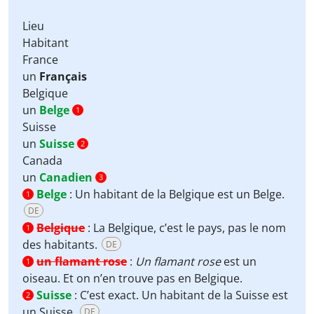
Lieu
Habitant
France
un
Français
Belgique
un
Belge
1
Suisse
un
Suisse
2
Canada
un
Canadien
3
Belge
:
Un habitant de la Belgique est un Belge.
1
DE
Belgique
:
La Belgique, c’est le pays, pas le nom
1
des habitants.
DE
un flamant rose
:
Un flamant rose
est un
1
oiseau. Et on n’en trouve pas en Belgique.
Suisse
:
C’est exact. Un habitant de la Suisse est
2
un Suisse.
DE