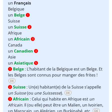
un
Français
Belgique
un
Belge
1
Suisse
un
Suisse
2
Afrique
un
Africain
3
Canada
un
Canadien
4
Asie
un
Asiatique
5
Belge
:
L’habitant de la Belgique est un Belge. Et
1
les Belges sont connus pour manger des frites !
DE
Suisse
:
Un(e) habitant(e) de la Suisse s’appelle
2
un Suisse
(ou
une Suissesse
).
DE
Africain
:
Celui qui habite en Afrique est
un
3
Africain
. Il (ou elle) peut être un Malien, un Ivoirien,
un Marocain, un Algérien, un Burkinabé, etc.
DE