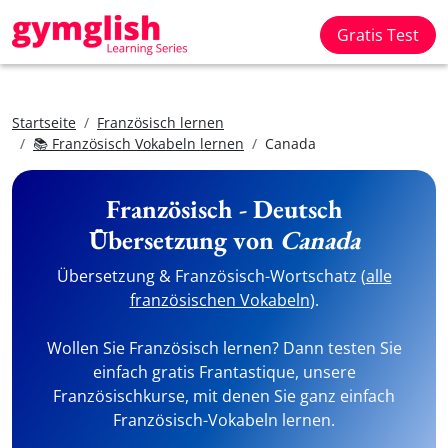
Gratis Test
Startseite
Französisch lernen
📚 Französisch Vokabeln lernen
Canada
Französisch - Deutsch
Übersetzung von
Canada
Übersetzung & Französisch-Wortschatz (
alle
französischen Vokabeln
).
Wollen Sie Französisch lernen? Dann testen Sie
einfach gratis Frantastique, unsere
Französischkurse, mit denen Sie ganz einfach
Französisch-Vokabeln lernen.