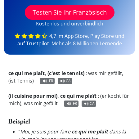
Testen Sie Ihr Französisch
Kostenlos und unverbindlich
4,7 im App Store, Play Store und
auf Trustpilot. Mehr als 8 Millionen Lernende
ce qui me plaît, (c'est le tennis)
:
was mir gefällt,
(ist Tennis)
FR
CA
(il cuisine pour moi), ce qui me plaît
:
(er kocht für
mich), was mir gefällt
FR
CA
Beispiel
"
Moi, je suis pour faire
ce qui me plaît
dans la