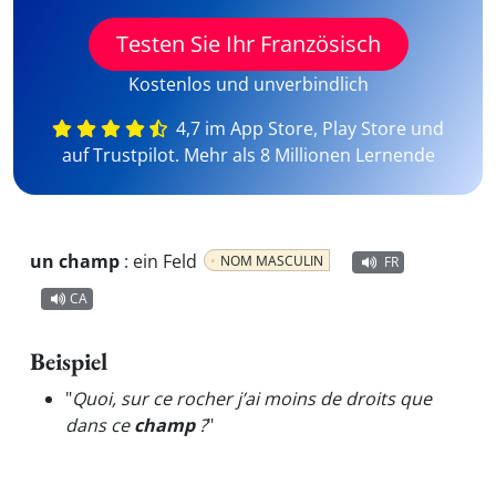
Testen Sie Ihr Französisch
Kostenlos und unverbindlich
4,7 im App Store, Play Store und
auf Trustpilot. Mehr als 8 Millionen Lernende
un champ
:
ein Feld
NOM MASCULIN
FR
CA
Beispiel
"
Quoi, sur ce rocher j’ai moins de droits que
dans ce
champ
?
"