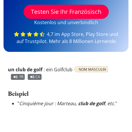
Testen Sie Ihr Französisch
Kostenlos und unverbindlich
4,7 im App Store, Play Store und
auf Trustpilot. Mehr als 8 Millionen Lernende
un club de golf
:
ein Golfclub
NOM MASCULIN
FR
CA
Beispiel
"
Cinquième jour : Marteau,
club de golf
, etc.
"