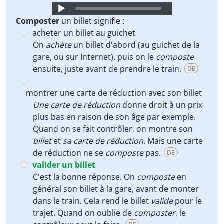
Audio
Player
Composter
un billet signifie :
acheter un billet au guichet
On
achète
un billet d'abord (au guichet de la
gare, ou sur Internet), puis on le
composte
ensuite, juste avant de prendre le train.
DE
montrer une carte de réduction avec son billet
Une carte de réduction
donne droit à un prix
plus bas en raison de son âge par exemple.
Quand on se fait contrôler, on montre son
billet
et
sa carte de réduction
. Mais une carte
de réduction ne se
composte
pas.
DE
valider un billet
C'est la bonne réponse. On
composte
en
général son billet à la gare, avant de monter
dans le train. Cela rend le billet
valide
pour le
trajet. Quand on oublie de
composter
, le