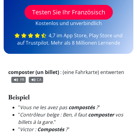
Testen Sie Ihr Französisch
Kostenlos und unverbindlich
4,7 im App Store, Play Store und
auf Trustpilot. Mehr als 8 Millionen Lernende
composter (un billet)
:
(eine Fahrkarte) entwerten
FR
CA
Beispiel
"
Vous ne les avez pas
compostés
?
"
"
Contrôleur belge : Ben, il faut
composter
vos
billets à la gare.
"
"
Victor :
Compostés
?
"