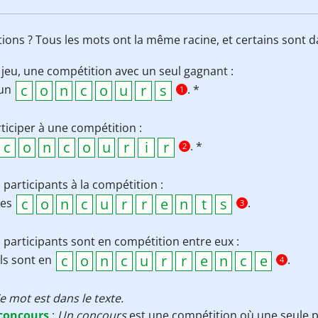
ions ? Tous les mots ont la même racine, et certains sont d
jeu, une compétition avec un seul gagnant :
un
. *
1
ticiper à une compétition :
. *
2
 participants à la compétition :
les
.
3
 participants sont en compétition entre eux :
ls sont en
.
4
e mot est dans le texte.
concours
:
Un concours
est une compétition où une seule 