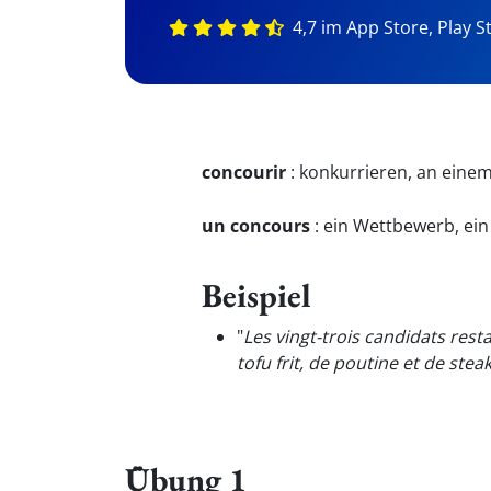
4,7 im App Store, Play S
concourir
:
konkurrieren, an eine
un concours
:
ein Wettbewerb, ei
Beispiel
"
Les vingt-trois candidats res
tofu frit, de poutine et de stea
Übung 1