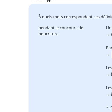
À quels mots correspondent ces définit
pendant le
concours
de
Un 
nourriture
→ 
Par
→
Les
→ 
Les
→ i
*
C