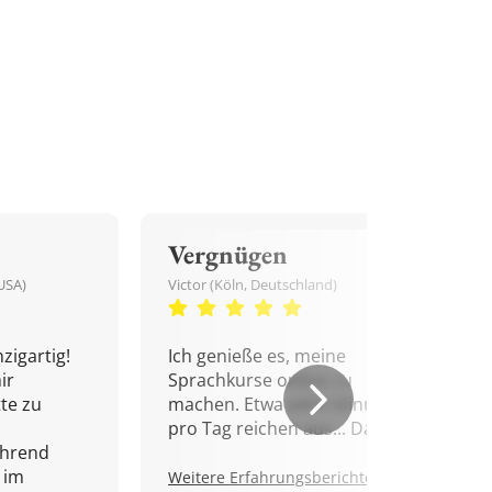
Vergnügen
USA)
Victor (Köln, Deutschland)
zigartig!
Ich genieße es, meine
ir
Sprachkurse online zu
tte zu
machen. Etwa zehn Minuten
pro Tag reichen aus... Danke!
ährend
 im
Weitere Erfahrungsberichte.