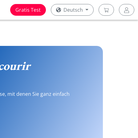
Gratis Test
Deutsch
courir
se, mit denen Sie ganz einfach