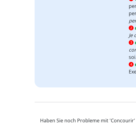
pe
pe
pe
2
Je 
3
co
soi
4
Ex
Haben Sie noch Probleme mit 'Concourir' 