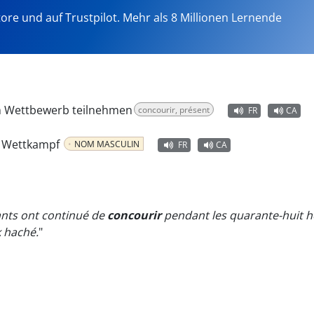
tore und auf Trustpilot. Mehr als 8 Millionen Lernende
m Wettbewerb teilnehmen
concourir, présent
FR
CA
n Wettkampf
NOM MASCULIN
FR
CA
tants ont continué de
concourir
pendant les quarante-huit he
k haché.
"