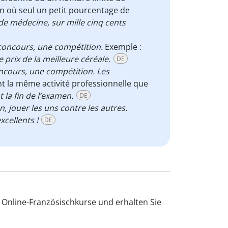
 où seul un petit pourcentage de
de médecine, sur mille cinq cents
 concours,
une compétition.
Exemple :
prix de la meilleure céréale.
DE
oncours, une compétition.
Les
t la même activité professionnelle que
la fin de l’examen.
DE
, jouer les uns contre les autres.
xcellents !
DE
 Online-Französischkurse und erhalten Sie