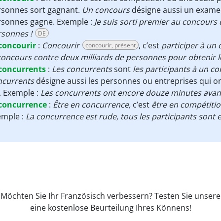
rsonnes sort gagnant.
Un concours
désigne aussi un examen
rsonnes gagne. Exemple :
Je suis sorti premier au concours 
rsonnes !
DE
concourir
:
Concourir
, c’est
participer à un
concourir, présent
concours contre deux milliards de personnes pour obtenir le 
concurrents
:
Les concurrents
sont
les participants à un c
ncurrents
désigne aussi les personnes ou entreprises qui on
. Exemple :
Les concurrents ont encore douze minutes avant 
concurrence
:
Être en concurrence,
c’est
être en compétition
emple :
La concurrence est rude, tous les participants sont e
Möchten Sie Ihr Französisch verbessern? Testen Sie unsere
eine kostenlose Beurteilung Ihres Könnens!