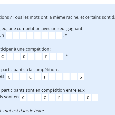
ions ? Tous les mots ont la même racine, et certains sont d
jeu, une compétition avec un seul gagnant :
un
. *
ticiper à une compétition :
. *
 participants à la compétition :
les
.
 participants sont en compétition entre eux :
ls sont en
.
e mot est dans le texte.