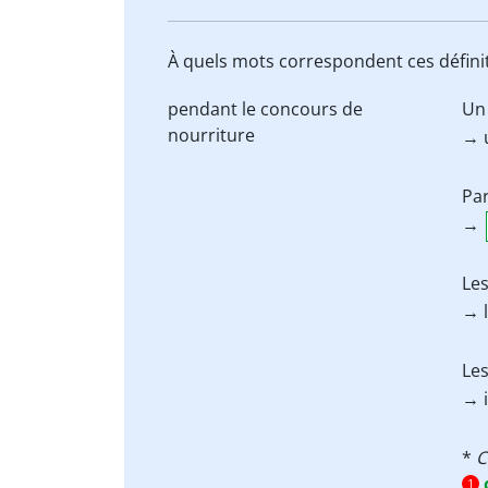
À quels mots correspondent ces définit
pendant le
concours
de
Un 
nourriture
→ 
Par
→
Les
→ 
Les
→ i
*
C
1