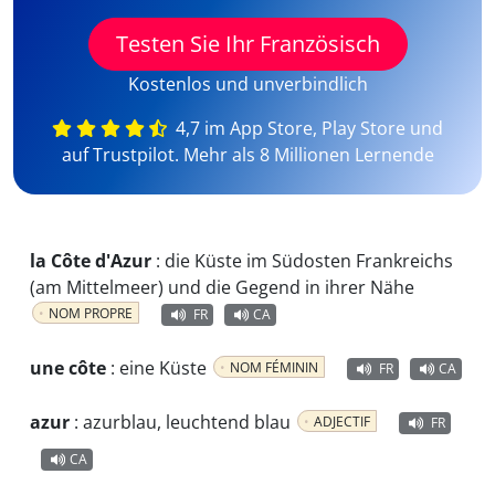
Testen Sie Ihr Französisch
Kostenlos und unverbindlich
4,7 im App Store, Play Store und
auf Trustpilot. Mehr als 8 Millionen Lernende
la Côte d'Azur
:
die Küste im Südosten Frankreichs
(am Mittelmeer) und die Gegend in ihrer Nähe
NOM PROPRE
FR
CA
une côte
:
eine Küste
NOM FÉMININ
FR
CA
azur
:
azurblau, leuchtend blau
ADJECTIF
FR
CA