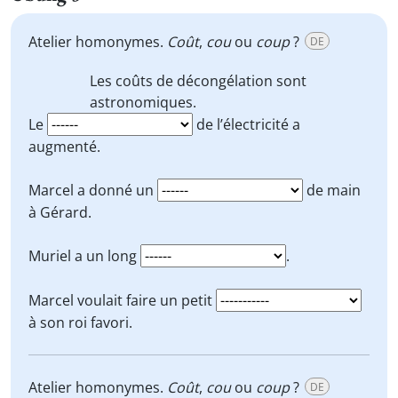
Atelier homonymes.
Coût
,
cou
ou
coup
?
DE
Les
coûts
de décongélation sont
astronomiques.
Le
de l’électricité a
augmenté.
Marcel a donné un
de main
à Gérard.
Muriel a un long
.
Marcel voulait faire un petit
à son roi favori.
Atelier homonymes.
Coût
,
cou
ou
coup
?
DE