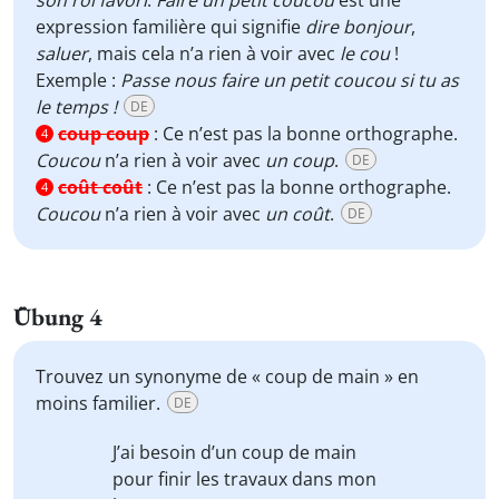
son roi favori
.
Faire un petit coucou
est une
expression familière qui signifie
dire bonjour
,
saluer
, mais cela n’a rien à voir avec
le cou
!
Exemple :
Passe nous faire un petit coucou si tu as
le temps !
DE
coup coup
:
Ce n’est pas la bonne orthographe.
4
Coucou
n’a rien à voir avec
un coup
.
DE
coût coût
:
Ce n’est pas la bonne orthographe.
4
Coucou
n’a rien à voir avec
un coût
.
DE
Übung 4
Trouvez un synonyme de « coup de main »
en
moins familier.
DE
J’ai besoin
d’un coup de main
pour finir les travaux dans mon