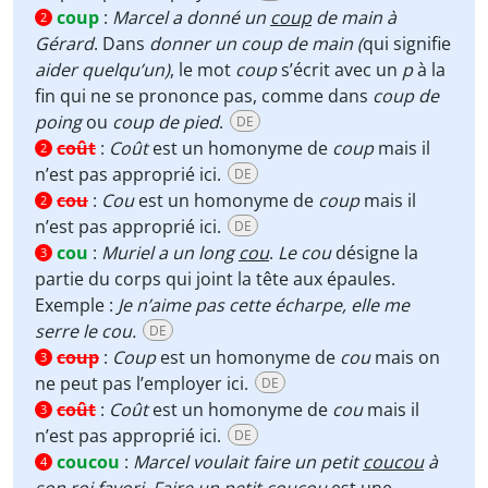
coup
:
Marcel a donné un
coup
de main à
2
Gérard
. Dans
donner un coup de main
(
qui signifie
aider quelqu’un)
, le mot
coup
s’écrit avec un
p
à la
fin qui ne se prononce pas, comme dans
coup de
poing
ou
coup de pied
.
DE
coût
:
Coût
est un homonyme de
coup
mais il
2
n’est pas approprié ici.
DE
cou
:
Cou
est un homonyme de
coup
mais il
2
n’est pas approprié ici.
DE
cou
:
Muriel a un long
cou
.
Le cou
désigne la
3
partie du corps qui joint la tête aux épaules.
Exemple :
Je n’aime pas cette écharpe, elle me
serre le cou.
DE
coup
:
Coup
est un homonyme de
cou
mais on
3
ne peut pas l’employer ici.
DE
coût
:
Coût
est un homonyme de
cou
mais il
3
n’est pas approprié ici.
DE
coucou
:
Marcel voulait faire un petit
coucou
à
4