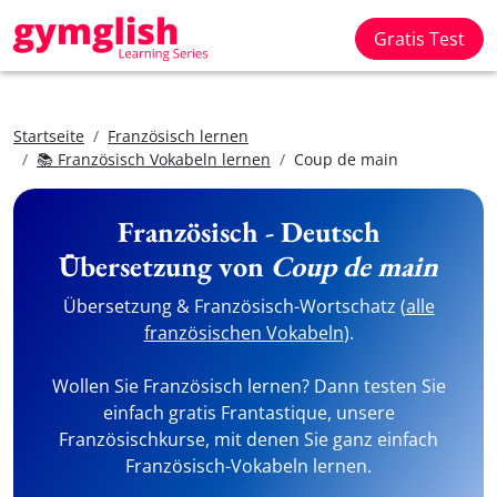
Gratis Test
Startseite
Französisch lernen
📚 Französisch Vokabeln lernen
Coup de main
Französisch - Deutsch
Übersetzung von
Coup de main
Übersetzung & Französisch-Wortschatz (
alle
französischen Vokabeln
).
Wollen Sie Französisch lernen? Dann testen Sie
einfach gratis Frantastique, unsere
Französischkurse, mit denen Sie ganz einfach
Französisch-Vokabeln lernen.