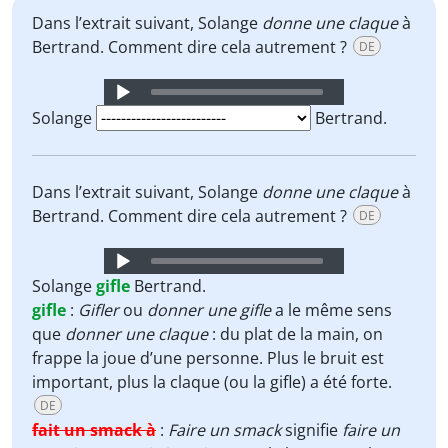
Dans l’extrait suivant, Solange
donne une claque
à
Bertrand. Comment dire cela autrement ?
DE
Audio
Player
Solange
Bertrand.
Dans l’extrait suivant, Solange
donne une claque
à
Bertrand. Comment dire cela autrement ?
DE
Audio
Player
Solange
gifle
Bertrand.
gifle
:
Gifler
ou
donner une gifle
a le même sens
que
donner une claque
: du plat de la main, on
frappe la joue d’une personne. Plus le bruit est
important, plus la claque (ou la gifle) a été forte.
DE
fait un smack à
:
Faire un smack
signifie
faire un