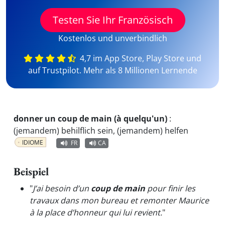
Testen Sie Ihr Französisch
Kostenlos und unverbindlich
4,7 im App Store, Play Store und
auf Trustpilot. Mehr als 8 Millionen Lernende
donner un coup de main (à quelqu'un)
:
(jemandem) behilflich sein, (jemandem) helfen
IDIOME
FR
CA
Beispiel
"
J’ai besoin d’un
coup de main
pour finir les
travaux dans mon bureau et remonter Maurice
à la place d’honneur qui lui revient.
"