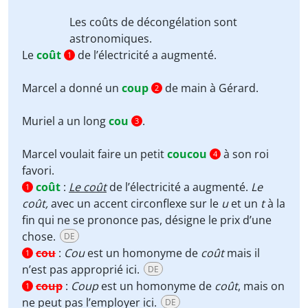
Les
coûts
de décongélation sont
astronomiques.
Le
coût
de l’électricité a augmenté.
1
Marcel a donné un
coup
de main à Gérard.
2
Muriel a un long
cou
.
3
Marcel voulait faire un petit
coucou
à son roi
4
favori.
coût
:
Le coût
de l’électricité a augmenté.
Le
1
coût,
avec un accent circonflexe sur le
u
et un
t
à la
fin qui ne se prononce pas, désigne le prix d’une
chose.
DE
cou
:
Cou
est un homonyme de
coût
mais il
1
n’est pas approprié ici.
DE
coup
:
Coup
est un homonyme de
coût
, mais on
1
ne peut pas l’employer ici.
DE