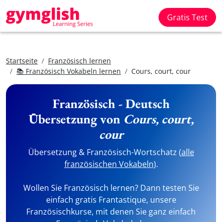
Gratis Test
Startseite
Französisch lernen
📚 Französisch Vokabeln lernen
Cours, court, cour
Französisch - Deutsch
Übersetzung von
Cours, court,
cour
Übersetzung & Französisch-Wortschatz (
alle
französischen Vokabeln
).
Wollen Sie Französisch lernen? Dann testen Sie
einfach gratis Frantastique, unsere
Französischkurse, mit denen Sie ganz einfach