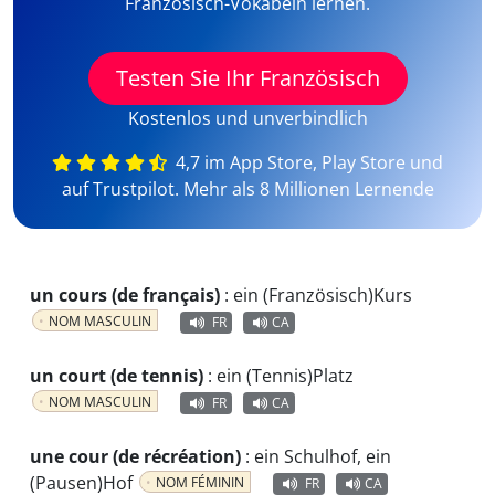
Französisch-Vokabeln lernen.
Testen Sie Ihr Französisch
Kostenlos und unverbindlich
4,7 im App Store, Play Store und
auf Trustpilot. Mehr als 8 Millionen Lernende
un cours (de français)
:
ein (Französisch)Kurs
NOM MASCULIN
FR
CA
un court (de tennis)
:
ein (Tennis)Platz
NOM MASCULIN
FR
CA
une cour (de récréation)
:
ein Schulhof, ein
(Pausen)Hof
NOM FÉMININ
FR
CA