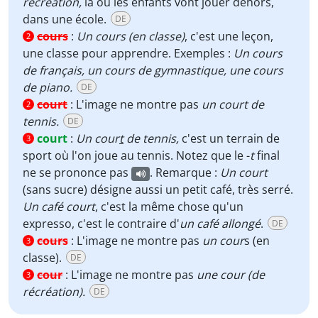
récréation,
là où les enfants vont jouer dehors,
dans une école.
DE
cours
:
Un cours (en classe)
, c'est une leçon,
2
une classe pour apprendre. Exemples :
Un cours
de français, un cours de gymnastique, une cours
de piano.
DE
court
:
L'image ne montre pas
un court de
2
tennis.
DE
court
:
Un cour
t
de tennis,
c'est un terrain de
3
sport où l'on joue au tennis. Notez que le -
t
final
ne se prononce pas
. Remarque :
Un court
(sans sucre) désigne aussi un petit café, très serré.
Un café court
, c'est la même chose qu'un
expresso, c'est le contraire d'
un café allongé
.
DE
cours
:
L'image ne montre pas
un cour
s (en
3
classe).
DE
cour
:
L'image ne montre pas
une cour (de
3
récréation).
DE