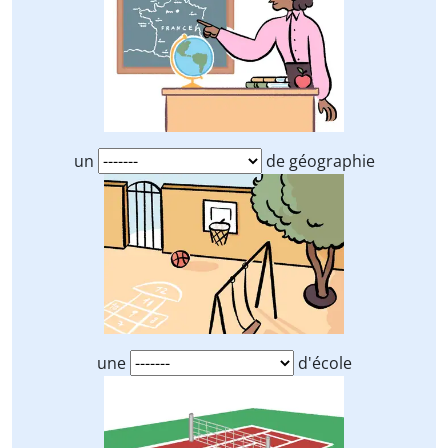
un
de géographie
une
d'école