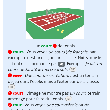
un
court
de tennis
3
cours
:
Vous voyez
un cours
(
de français
, par
1
exemple), c'est une leçon, une classe. Notez que le
-
s
final ne se prononce pas
. Exemple :
Je fais un
cours de karaté le mercredi soir.
DE
cour
:
Une cour de récréation
, c'est un terrain
1
de jeu dans l'école, mais à l'extérieur de la classe.
DE
court
:
L'image ne montre pas
un court,
terrain
1
aménagé pour faire du tennis.
DE
cour
:
Vous voyez
une cour d'école
ou
de
2