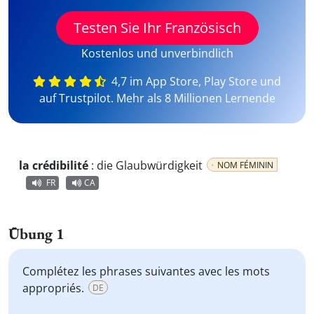
Testen Sie Ihr Französisch
Kostenlos und unverbindlich
4,7 im App Store, Play Store und
auf Trustpilot. Mehr als 8 Millionen Lernende
la crédibilité
:
die Glaubwürdigkeit
NOM FÉMININ
FR
CA
Übung 1
Complétez les phrases suivantes avec les mots
appropriés.
DE