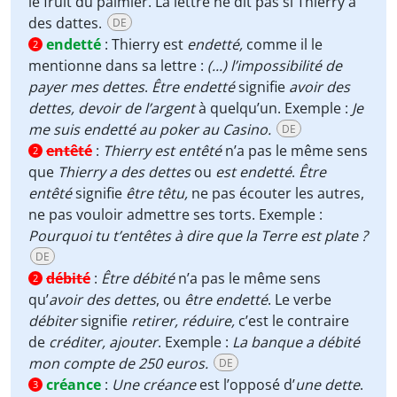
le fruit du palmier. La lettre ne dit pas si Thierry a
des dattes.
DE
endetté
:
Thierry est
endetté,
comme il le
2
mentionne dans sa lettre :
(...) l’impossibilité de
payer mes dettes
.
Être endetté
signifie
avoir des
dettes,
devoir de l’argent
à quelqu’un. Exemple :
Je
me suis endetté au poker au Casino.
DE
entêté
:
Thierry est entêté
n’a pas le même sens
2
que
Thierry a des dettes
ou
est
endetté
.
Être
entêté
signifie
être
têtu,
ne pas écouter les autres,
ne pas vouloir admettre ses torts. Exemple :
Pourquoi tu t’entêtes à dire que la Terre est plate ?
DE
débité
:
Être débité
n’a pas le même sens
2
qu’
avoir des dettes
, ou
être endetté
. Le verbe
débiter
signifie
retirer,
réduire,
c’est le contraire
de
créditer,
ajouter
. Exemple :
La banque a débité
mon compte de 250 euros.
DE
créance
:
Une créance
est l’opposé d’
une dette
.
3