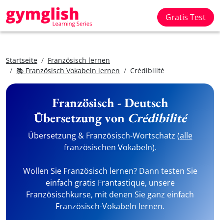
Gratis Test
Startseite
Französisch lernen
📚 Französisch Vokabeln lernen
Crédibilité
Französisch - Deutsch
Übersetzung von
Crédibilité
Übersetzung & Französisch-Wortschatz (
alle
französischen Vokabeln
).
Wollen Sie Französisch lernen? Dann testen Sie
einfach gratis Frantastique, unsere
Französischkurse, mit denen Sie ganz einfach
Französisch-Vokabeln lernen.