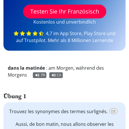
Testen Sie Ihr Französisch
Kostenlos und unverbindlich
4,7 im App Store, Play Store und
auf Trustpilot. Mehr als 8 Millionen Lernende
dans la matinée
:
am Morgen, während des
Morgens
FR
CA
Übung 1
Trouvez les synonymes des termes surlignés.
DE
Aussi,
de bon matin
, nous allons observer les