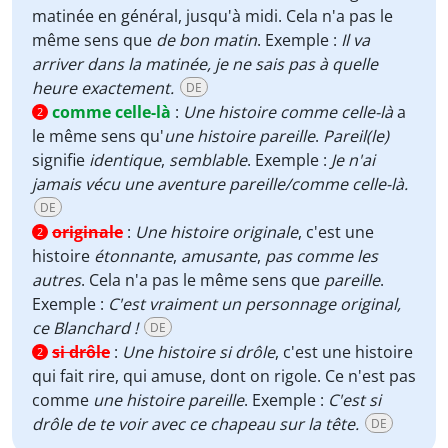
matinée en général, jusqu'à midi. Cela n'a pas le
même sens que
de bon matin
. Exemple :
Il va
arriver dans la matinée, je ne sais pas à quelle
heure exactement.
DE
comme celle-là
:
Une histoire comme celle-là
a
2
le même sens qu'
une histoire pareille
.
Pareil(le)
signifie
identique
,
semblable
. Exemple :
Je n'ai
jamais vécu une aventure pareille/comme celle-là.
DE
originale
:
Une histoire originale
, c'est une
2
histoire
étonnante
,
amusante
,
pas comme les
autres
. Cela n'a pas le même sens que
pareille
.
Exemple :
C'est vraiment un personnage original,
ce Blanchard !
DE
si drôle
:
Une histoire si drôle
, c'est une histoire
2
qui fait rire, qui amuse, dont on rigole. Ce n'est pas
comme
une histoire pareille
. Exemple :
C'est si
drôle de te voir avec ce chapeau sur la tête.
DE