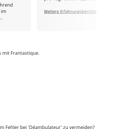
ährend
 im
Weitere Erfahrungsberichte.
..
s mit Frantastique.
 um Fehler bei 'Déambulateur' zu vermeiden?