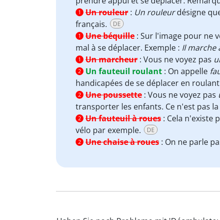
prendre appui et se déplacer. Remarq
Un rouleur
:
Un rouleur
désigne quel
1
français.
DE
Une béquille
:
Sur l'image pour ne 
1
mal à se déplacer. Exemple :
Il marche 
Un marcheur
:
Vous ne voyez pas
u
1
Un fauteuil roulant
:
On appelle
fa
2
handicapées de se déplacer en roulant
Une poussette
:
Vous ne voyez pas
2
transporter les enfants. Ce n'est pas 
Un fauteuil à roues
:
Cela n'existe 
2
vélo par exemple.
DE
Une chaise à roues
:
On ne parle p
2