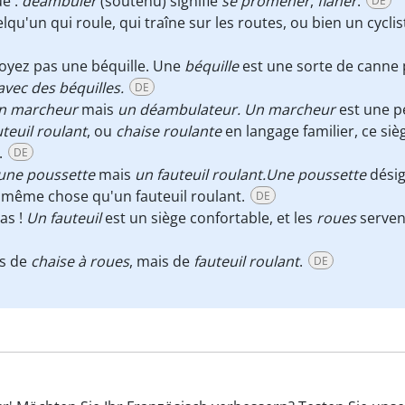
ue :
déambuler
(soutenu) signifie
se promener
,
flâner
.
DE
qu'un qui roule, qui traîne sur les routes, ou bien un cyclis
voyez pas une béquille. Une
béquille
est une sorte de canne 
avec des béquilles.
DE
n
marcheur
mais
un
déambulateur. Un marcheur
est une p
uteuil roulant
, ou
chaise roulante
en langage familier, ce si
.
DE
une
poussette
mais
un
fauteuil roulant.Une poussette
désig
la même chose qu'un fauteuil roulant.
DE
pas !
Un
fauteuil
est un siège confortable, et les
roues
serven
as de
chaise à roues
, mais de
fauteuil roulant
.
DE