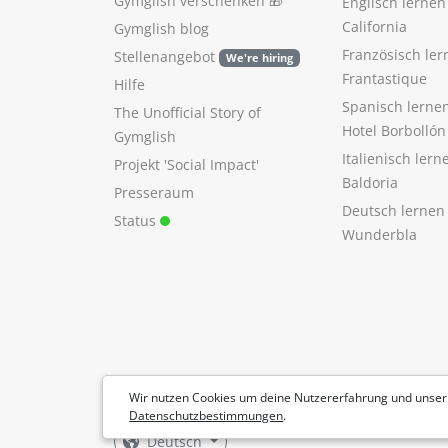
Gymglish verschenken
🎁
Englisch lerne
California
Gymglish blog
Französisch ler
Stellenangebot
We're hiring
Frantastique
Hilfe
Spanisch lerne
The Unofficial Story of
Hotel Borbollón
Gymglish
Italienisch ler
Projekt 'Social Impact'
Baldoria
Presseraum
Deutsch lernen
Status
Wunderbla
Wir nutzen Cookies um deine Nutzererfahrung und unser
Datenschutzbestimmungen
.
Deutsch