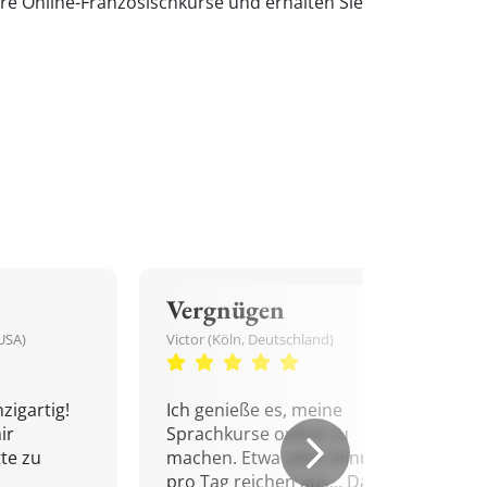
re Online-Französischkurse und erhalten Sie
Vergnügen
USA)
Victor (Köln, Deutschland)
zigartig!
Ich genieße es, meine
ir
Sprachkurse online zu
tte zu
machen. Etwa zehn Minuten
pro Tag reichen aus... Danke!