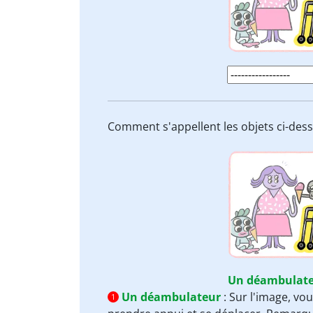
Comment s'appellent les objets ci-des
Un déambulat
Un déambulateur
:
Sur l'image, vo
1