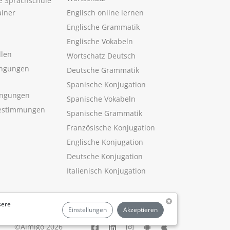
ne Sprachschule
ainer
Englisch online lernen
Englische Grammatik
Englische Vokabeln
llen
Wortschatz Deutsch
ngungen
Deutsche Grammatik
Spanische Konjugation
ingungen
Spanische Vokabeln
estimmungen
Spanische Grammatik
Französische Konjugation
Englische Konjugation
Deutsche Konjugation
Italienisch Konjugation
sere
Einstellungen
Akzeptieren
©Aimigo 2026