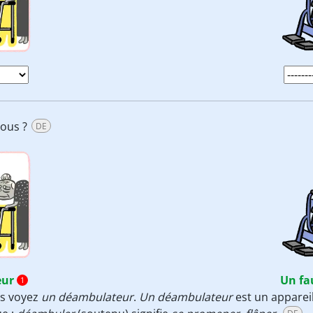
sous ?
DE
eur
Un fa
1
us voyez
un
déambulateur
.
Un
déambulateur
est un apparei