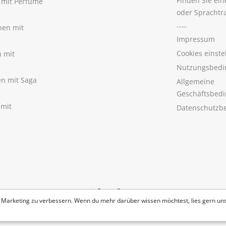
Finden Sie ei
n mit Perfume
oder Sprachtr
----
nen mit
Impressum
Cookies einste
n mit
Nutzungsbedi
nen mit Saga
Allgemeine
Geschäftsbed
 mit
Datenschutzb
 Marketing zu verbessern. Wenn du mehr darüber wissen möchtest, lies gern un