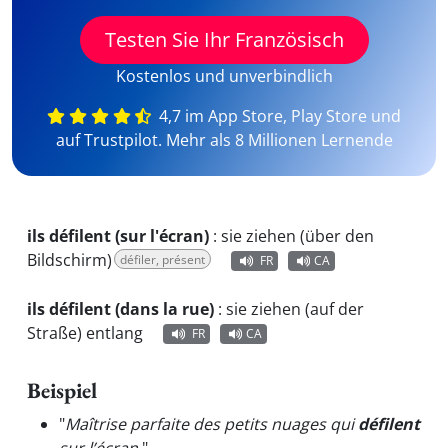
Testen Sie Ihr Französisch
Kostenlos und unverbindlich
4,7 im App Store, Play Store und
auf Trustpilot. Mehr als 8 Millionen Lernende
ils défilent (sur l'écran)
:
sie ziehen (über den
Bildschirm)
défiler, présent
FR
CA
ils défilent (dans la rue)
:
sie ziehen (auf der
Straße) entlang
FR
CA
Beispiel
"
Maîtrise parfaite des petits nuages qui
défilent