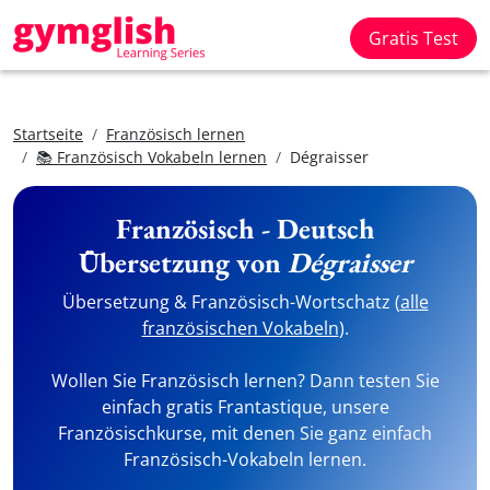
Gratis Test
Startseite
Französisch lernen
📚 Französisch Vokabeln lernen
Dégraisser
Französisch - Deutsch
Übersetzung von
Dégraisser
Übersetzung & Französisch-Wortschatz (
alle
französischen Vokabeln
).
Wollen Sie Französisch lernen? Dann testen Sie
einfach gratis Frantastique, unsere
Französischkurse, mit denen Sie ganz einfach
Französisch-Vokabeln lernen.