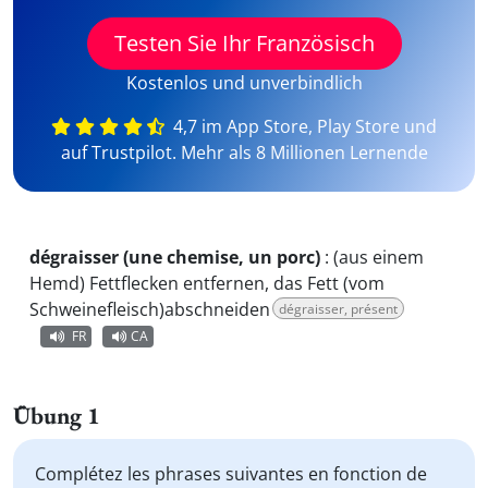
Testen Sie Ihr Französisch
Kostenlos und unverbindlich
4,7 im App Store, Play Store und
auf Trustpilot. Mehr als 8 Millionen Lernende
dégraisser (une chemise, un porc)
:
(aus einem
Hemd) Fettflecken entfernen, das Fett (vom
Schweinefleisch)abschneiden
dégraisser, présent
FR
CA
Übung 1
Complétez les phrases suivantes en fonction de