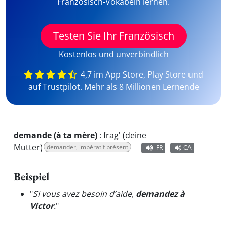
Französisch-Vokabeln lernen.
Testen Sie Ihr Französisch
Kostenlos und unverbindlich
4,7 im App Store, Play Store und
auf Trustpilot. Mehr als 8 Millionen Lernende
demande (à ta mère)
:
frag' (deine
Mutter)
demander, impératif présent
FR
CA
Beispiel
"
Si vous avez besoin d’aide,
demandez à
Victor
.
"