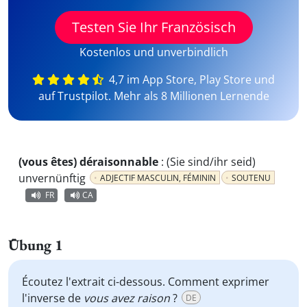
Testen Sie Ihr Französisch
Kostenlos und unverbindlich
4,7 im App Store, Play Store und
auf Trustpilot. Mehr als 8 Millionen Lernende
(vous êtes) déraisonnable
:
(Sie sind/ihr seid)
unvernünftig
ADJECTIF MASCULIN, FÉMININ
SOUTENU
FR
CA
Übung 1
Écoutez l'extrait ci-dessous. Comment exprimer
l'inverse de
vous avez raison
?
DE