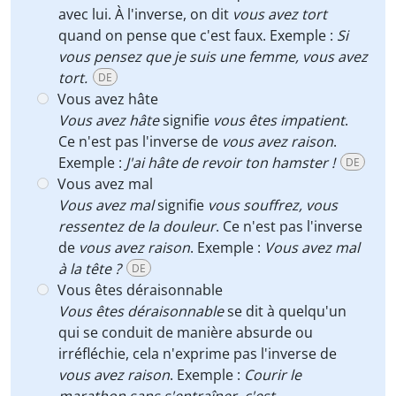
avec lui. À l'inverse, on dit
vous avez tort
quand on pense que c'est faux. Exemple :
Si
vous pensez que je suis une femme, vous avez
tort.
DE
Vous avez hâte
Vous avez hâte
signifie
vous êtes impatient
.
Ce n'est pas l'inverse de
vous avez raison
.
Exemple :
J'ai hâte de revoir ton hamster !
DE
Vous avez mal
Vous avez mal
signifie
vous souffrez, vous
ressentez de la douleur
. Ce n'est pas l'inverse
de
vous avez raison
. Exemple :
Vous avez mal
à la tête ?
DE
Vous êtes déraisonnable
Vous êtes déraisonnable
se dit à quelqu'un
qui se conduit de manière absurde ou
irréfléchie, cela n'exprime pas l'inverse de
vous avez raison
. Exemple :
Courir le