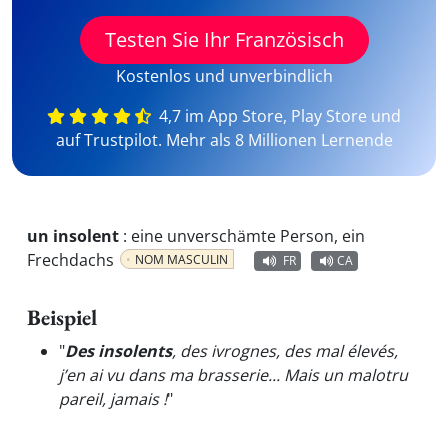
Testen Sie Ihr Französisch
Kostenlos und unverbindlich
4,7 im App Store, Play Store und
auf Trustpilot. Mehr als 8 Millionen Lernende
un insolent
:
eine unverschämte Person, ein
Frechdachs
NOM MASCULIN
FR
CA
Beispiel
"
Des insolents
, des ivrognes, des mal élevés,
j’en ai vu dans ma brasserie... Mais un malotru
pareil, jamais !
"