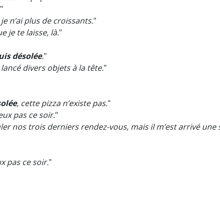
"
, je n’ai plus de croissants.
"
e je te laisse, là.
"
suis désolée
.
"
lancé divers objets à la tête.
"
olée
, cette pizza n’existe pas.
"
peux pas ce soir.
"
ler nos trois derniers rendez-vous, mais il m’est arrivé un
ux pas ce soir.
"