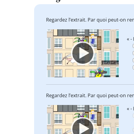
Regardez l’extrait. Par quoi peut-on r
Video
« -
Player
Regardez l’extrait. Par quoi peut-on r
Video
« -
Player