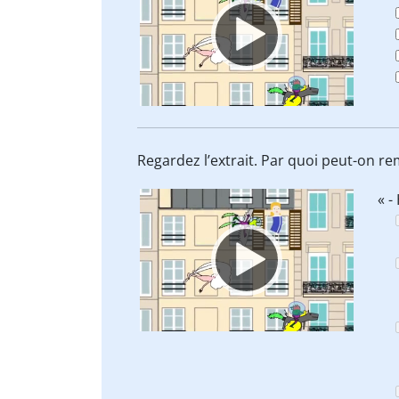
Regardez l’extrait. Par quoi peut-on r
Video
« -
Player