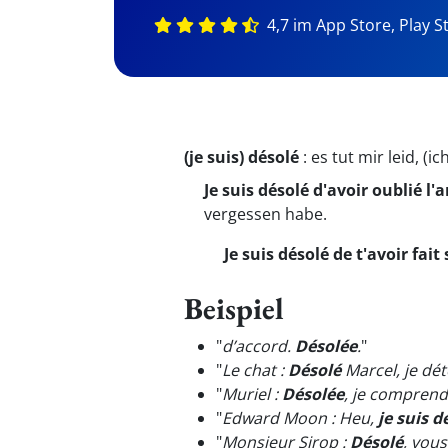
4,7 im App Store, Play S
(je suis) désolé
:
es tut mir leid, (i
Je suis désolé d'avoir oublié l
vergessen habe.
Je suis désolé de t'avoir fait 
Beispiel
"
d’accord.
Désolée
.
"
"
Le chat :
Désolé
Marcel, je dét
"
Muriel :
Désolée
, je comprend
"
Edward Moon : Heu,
je suis d
"
Monsieur Sirop :
Désolé
, vous