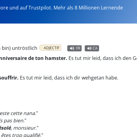
tore und auf Trustpilot. Mehr als 8 Millionen Lernende
ch bin) untröstlich
ADJECTIF
FR
CA
'anniversaire de ton hamster.
Es tut mir leid, dass ich den
souffrir.
Es tut mir leid, dass ich dir wehgetan habe.
este cette nana.
"
s pas bien.
"
ésolé
, monsieur.
"
 êtes trop qualifié.
"