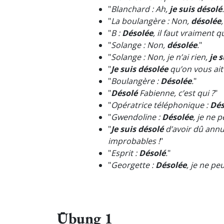
"
Blanchard : Ah,
je suis désolé
.
"
La boulangère : Non,
désolée
"
B :
Désolée
, il faut vraiment qu
"
Solange : Non,
désolée
.
"
"
Solange : Non, je n’ai rien,
je 
"
Je suis désolée
qu’on vous ait 
"
Boulangère :
Désolée
.
"
"
Désolé
Fabienne, c’est qui ?
"
"
Opératrice téléphonique :
Dés
"
Gwendoline :
Désolée
, je ne 
"
Je suis désolé
d’avoir dû annu
improbables !
"
"
Esprit :
Désolé
.
"
"
Georgette :
Désolée
, je ne pe
Übung 1