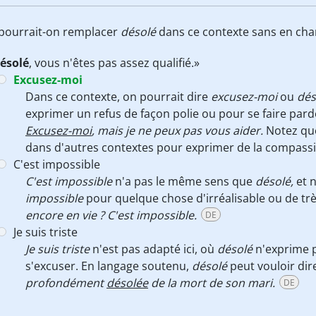
i pourrait-on remplacer
désolé
dans ce contexte sans en cha
ésolé
, vous n'êtes pas assez qualifié.»
Excusez-moi
Dans ce contexte, on pourrait dire
excusez-moi
ou
dés
exprimer un refus de façon polie ou pour se faire par
Excusez-moi
, mais je ne peux pas vous aider.
Notez que
dans d'autres contextes pour exprimer de la compass
C'est impossible
C'est impossible
n'a pas le même sens que
désolé,
et n
impossible
pour quelque chose d'irréalisable ou de très
encore en vie ? C'est impossible.
DE
Je suis triste
Je suis triste
n'est pas adapté ici, où
désolé
n'exprime p
s'excuser. En langage soutenu,
désolé
peut vouloir di
profondément
désolée
de la mort de son mari.
DE