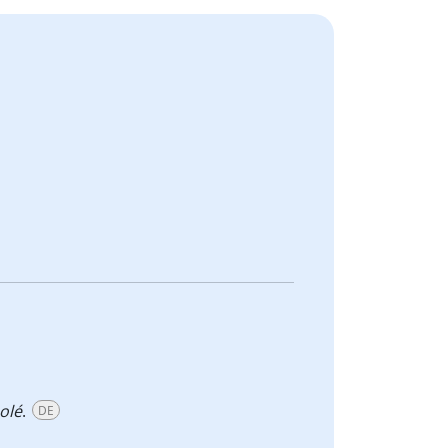
olé
.
DE