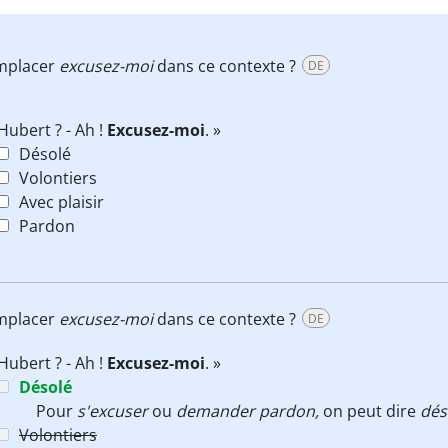
emplacer
excusez-moi
dans ce contexte ?
DE
 Hubert ? - Ah !
Excusez-moi
. »
Désolé
Volontiers
Avec plaisir
Pardon
emplacer
excusez-moi
dans ce contexte ?
DE
 Hubert ? - Ah !
Excusez-moi
. »
Désolé
Pour
s'excuser
ou
demander pardon,
on peut dire
dés
Volontiers