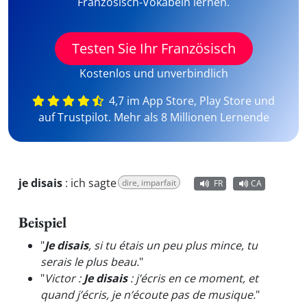
Französisch-Vokabeln lernen.
Testen Sie Ihr Französisch
Kostenlos und unverbindlich
4,7 im App Store, Play Store und
auf Trustpilot. Mehr als 8 Millionen Lernende
je disais
:
ich sagte
dire, imparfait
FR
CA
Beispiel
"
Je disais
, si tu étais un peu plus mince, tu
serais le plus beau.
"
"
Victor :
Je disais
: j’écris en ce moment, et
quand j’écris, je n’écoute pas de musique.
"