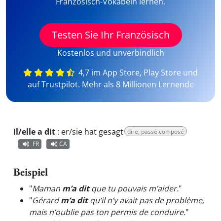
Französisch-Vokabeln lernen.
Testen Sie Ihr Französisch
Kostenlos und unverbindlich
4,7 im App Store, Play Store und
auf Trustpilot. Mehr als 8 Millionen Lernende
il/elle a dit
:
er/sie hat gesagt
dire, passé composé
FR
CA
Beispiel
"
Maman
m’a dit
que tu pouvais m’aider.
"
"
Gérard
m’a dit
qu’il n’y avait pas de problème,
mais n’oublie pas ton permis de conduire.
"