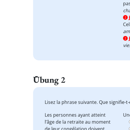
pas
ch
2
Ce
ami
2
vie
Übung 2
Lisez la phrase suivante. Que signifie-t-
Les personnes ayant atteint
Une
l’âge de la retraite au moment
de leur congélation doivent