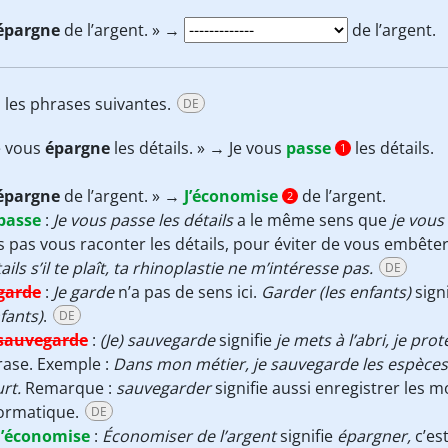
épargne
de l’argent. » →
de l’argent.
les phrases suivantes.
DE
e vous
épargne
les détails. » → Je vous
passe
les détails.
1
épargne
de l’argent. » →
J’économise
de l’argent.
2
passe
:
Je vous passe les détails
a le même sens que
je vous 
s pas vous raconter les détails, pour éviter de vous embête
ails s’il te plaît, ta rhinoplastie ne m’intéresse pas.
DE
garde
:
Je garde
n’a pas de sens ici.
Garder (les enfants)
sign
fants)
.
DE
sauvegarde
:
(Je) sauvegarde
signifie
je mets à l’abri, je pro
rase. Exemple :
Dans mon métier, je sauvegarde les espèces
rt.
Remarque :
sauvegarder
signifie aussi enregistrer les m
formatique.
DE
J’économise
:
Économiser de l’argent
signifie
épargner,
c’est