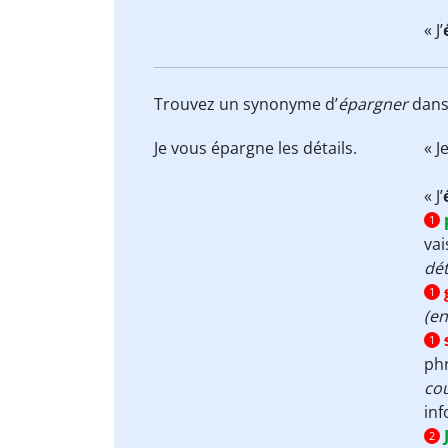
« J’
Trouvez un synonyme d’
épargner
dans 
Je vous
épargne
les détails.
« J
« J’
1
vai
dét
1
(en
1
ph
cou
in
2