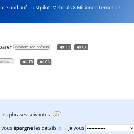
tore und auf Trustpilot. Mehr als 8 Millionen Lernende
sparen
économiser, présent
FR
CA
 présent
FR
CA
les phrases suivantes.
DE
e vous
épargne
les détails. » → Je vous