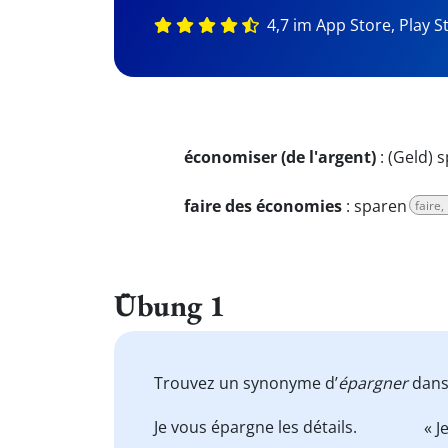
4,7 im App Store, Play S
économiser (de l'argent)
:
(Geld) 
faire des économies
:
sparen
faire,
Übung 1
Trouvez un synonyme d’
épargner
dans 
Je vous
épargne
les détails.
« J