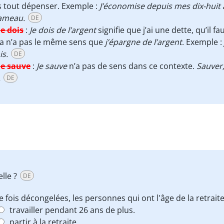
 tout dépenser. Exemple :
J’économise depuis mes dix-huit 
ameau.
DE
Je dois
:
Je dois de l’argent
signifie que j’ai une dette, qu’il 
la n’a pas le même sens que
j’épargne de l’argent
. Exemple :
s.
DE
Je sauve
:
Je sauve
n’a pas de sens dans ce contexte.
Sauver
.
DE
elle ?
DE
 fois décongelées, les personnes qui ont l'âge de la retraite
travailler pendant 26 ans de plus.
partir à la retraite.