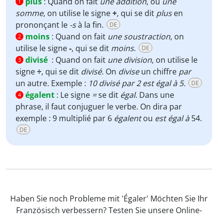
plus
:
Quand on fait
une addition
, ou
une
1
somme
, on utilise le signe
+
, qui se dit
plus
en
prononçant le
-s
à la fin.
DE
moins
:
Quand on fait
une soustraction
, on
2
utilise le signe
-
, qui se dit
moins
.
DE
divisé
:
Quand on fait
une division
, on utilise le
3
signe
÷
, qui se dit
divisé
. On
divise
un chiffre
par
un autre. Exemple :
10 divisé par 2 est égal à 5.
DE
égalent
:
Le signe
=
se dit
égal
. Dans une
4
phrase, il faut conjuguer le verbe. On dira par
exemple : 9 multiplié par 6
égalent
ou
est égal à
54.
DE
Haben Sie noch Probleme mit 'Égaler' Möchten Sie Ihr
Französisch verbessern? Testen Sie unsere Online-