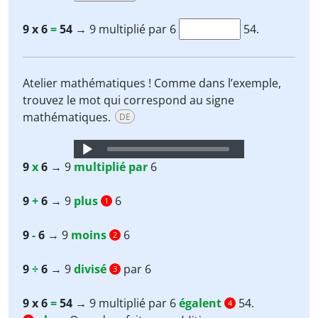
9 x 6
=
54
→ 9 multiplié par 6
54.
Atelier mathématiques ! Comme dans l’exemple,
trouvez le mot qui correspond au signe
mathématiques.
DE
Audio
Player
9
x
6
→ 9
multiplié par
6
9
+
6
→ 9
plus
6
1
9
-
6
→ 9
moins
6
2
9
÷
6
→ 9
divisé
par 6
3
9 x 6
=
54
→ 9 multiplié par 6
égalent
54.
4