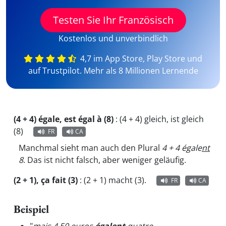
Testen Sie Ihr Französisch
Kostenlos und unverbindlich
4,7 im App Store, Play Store und
auf Trustpilot. Mehr als 8 Millionen Lernende
(4 + 4) égale, est égal à (8)
:
(4 + 4) gleich, ist gleich
(8)
FR
CA
Manchmal sieht man auch den Plural
4 + 4 égale
nt
8
. Das ist nicht falsch, aber weniger geläufig.
(2 + 1), ça fait (3)
:
(2 + 1) macht (3).
FR
CA
Beispiel