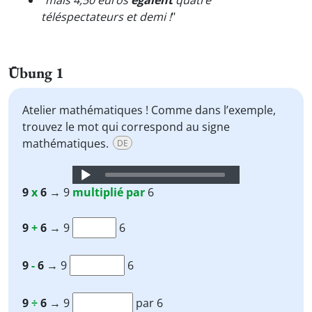
"
mais 4,50 euros
égalent
quatre
téléspectateurs et demi !
"
Übung 1
Atelier mathématiques ! Comme dans l’exemple,
trouvez le mot qui correspond au signe
mathématiques.
DE
Audio
Player
9
x
6
→ 9
multiplié par
6
9
+
6
→ 9
6
9
-
6
→ 9
6
9
÷
6
→ 9
par 6