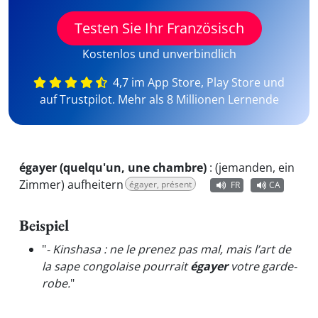
Testen Sie Ihr Französisch
Kostenlos und unverbindlich
4,7 im App Store, Play Store und
auf Trustpilot. Mehr als 8 Millionen Lernende
égayer (quelqu'un, une chambre)
:
(jemanden, ein
Zimmer) aufheitern
égayer, présent
FR
CA
Beispiel
"
- Kinshasa : ne le prenez pas mal, mais l’art de
la sape congolaise pourrait
égayer
votre garde-
robe.
"