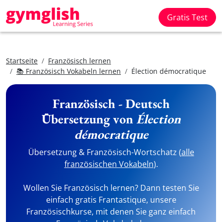
Gratis Test
Startseite
Französisch lernen
📚 Französisch Vokabeln lernen
Élection démocratique
Französisch - Deutsch
Übersetzung von
Élection
démocratique
Übersetzung & Französisch-Wortschatz (
alle
französischen Vokabeln
).
Wollen Sie Französisch lernen? Dann testen Sie
einfach gratis Frantastique, unsere
Französischkurse, mit denen Sie ganz einfach