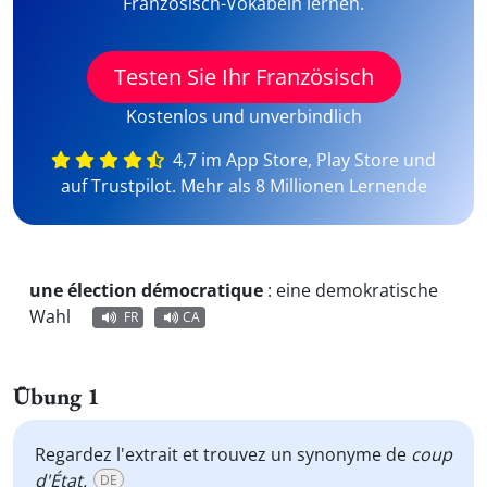
Französisch-Vokabeln lernen.
Testen Sie Ihr Französisch
Kostenlos und unverbindlich
4,7 im App Store, Play Store und
auf Trustpilot. Mehr als 8 Millionen Lernende
une élection démocratique
:
eine demokratische
Wahl
FR
CA
Übung 1
Regardez l'extrait et trouvez un synonyme de
coup
d'État.
DE