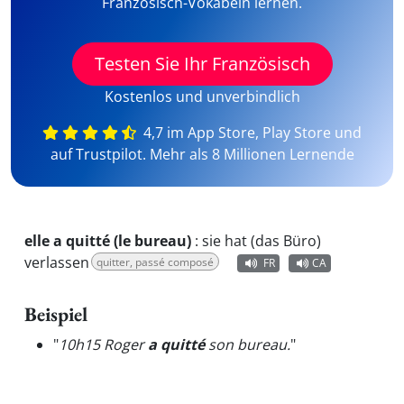
Französisch-Vokabeln lernen.
Testen Sie Ihr Französisch
Kostenlos und unverbindlich
4,7 im App Store, Play Store und
auf Trustpilot. Mehr als 8 Millionen Lernende
elle a quitté (le bureau)
:
sie hat (das Büro)
verlassen
quitter, passé composé
FR
CA
Beispiel
"
10h15 Roger
a quitté
son bureau.
"