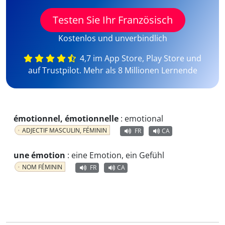
Testen Sie Ihr Französisch
Kostenlos und unverbindlich
4,7 im App Store, Play Store und
auf Trustpilot. Mehr als 8 Millionen Lernende
émotionnel, émotionnelle
:
emotional
ADJECTIF MASCULIN, FÉMININ
FR
CA
une émotion
:
eine Emotion, ein Gefühl
NOM FÉMININ
FR
CA