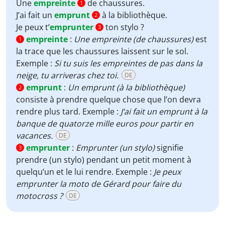
Une
empreinte
de chaussures.
1
J’ai fait un
emprunt
à la bibliothèque.
2
Je peux t’
emprunter
ton stylo ?
3
empreinte
:
Une empreinte (de chaussures)
est
1
la trace que les chaussures laissent sur le sol.
Exemple :
Si tu suis les empreintes de pas dans la
neige, tu arriveras chez toi.
DE
emprunt
:
Un emprunt
(à la bibliothèque)
2
consiste à prendre quelque chose que l’on devra
rendre plus tard. Exemple :
J’ai fait un emprunt à la
banque de quatorze mille euros pour partir en
vacances.
DE
emprunter
:
Emprunter (un stylo)
signifie
3
prendre (un stylo) pendant un petit moment à
quelqu’un et le lui rendre. Exemple :
Je peux
emprunter la moto de Gérard pour faire du
motocross ?
DE