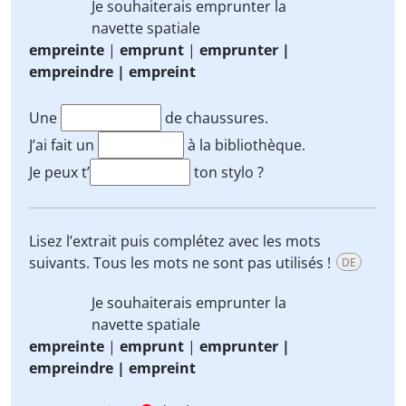
Je souhaiterais
emprunter
la
navette spatiale
empreinte
|
emprunt
|
emprunter |
empreindre | empreint
Une
de chaussures.
J’ai fait un
à la bibliothèque.
Je peux t’
ton stylo ?
Lisez l’extrait puis complétez avec les mots
suivants. Tous les mots ne sont pas utilisés !
DE
Je souhaiterais
emprunter
la
navette spatiale
empreinte
|
emprunt
|
emprunter |
empreindre | empreint