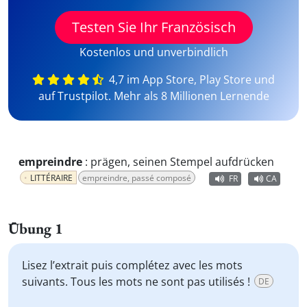
Testen Sie Ihr Französisch
Kostenlos und unverbindlich
4,7 im App Store, Play Store und
auf Trustpilot. Mehr als 8 Millionen Lernende
empreindre
:
prägen, seinen Stempel aufdrücken
LITTÉRAIRE
empreindre, passé composé
FR
CA
Übung 1
Lisez l’extrait puis complétez avec les mots
suivants. Tous les mots ne sont pas utilisés !
DE