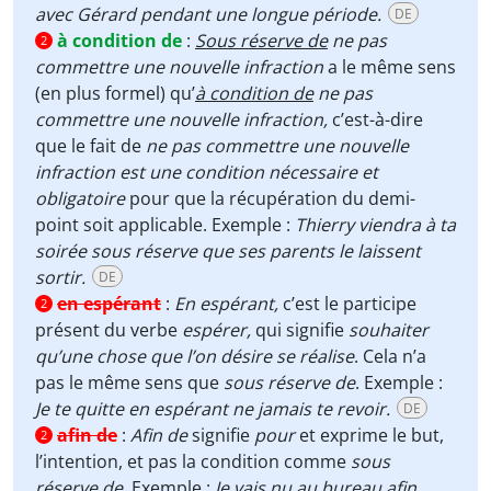
avec Gérard pendant une longue période.
DE
à condition de
:
Sous réserve de
ne pas
2
commettre une nouvelle infraction
a le même sens
(en plus formel) qu’
à condition de
ne pas
commettre une nouvelle infraction,
c’est-à-dire
que le fait de
ne pas commettre une nouvelle
infraction est une condition nécessaire et
obligatoire
pour que la récupération du demi-
point soit applicable. Exemple :
Thierry viendra à ta
soirée sous réserve que ses parents le laissent
sortir.
DE
en espérant
:
En espérant,
c’est le participe
2
présent du verbe
espérer,
qui signifie
souhaiter
qu’une chose que l’on désire se réalise
. Cela n’a
pas le même sens que
sous réserve de
. Exemple :
Je te quitte
en espérant ne jamais te revoir.
DE
afin de
:
Afin de
signifie
pour
et exprime le but,
2
l’intention, et pas la condition comme
sous
réserve de
. Exemple :
Je vais nu au bureau afin