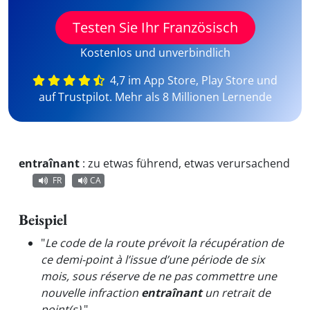
Testen Sie Ihr Französisch
Kostenlos und unverbindlich
4,7 im App Store, Play Store und
auf Trustpilot. Mehr als 8 Millionen Lernende
entraînant
:
zu etwas führend, etwas verursachend
FR
CA
Beispiel
"
Le code de la route prévoit la récupération de
ce demi-point à l’issue d’une période de six
mois, sous réserve de ne pas commettre une
nouvelle infraction
entraînant
un retrait de
point(s).
"