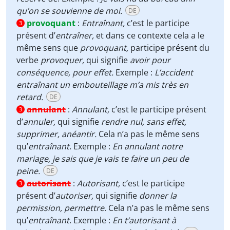
qu’on se souvienne de moi.
DE
provoquant
:
Entraînant,
c’est le participe
3
présent d’
entraîner,
et dans ce contexte cela a le
même sens que
provoquant,
participe présent du
verbe
provoquer,
qui signifie
avoir pour
conséquence, pour effet.
Exemple :
L’accident
entraînant un embouteillage m’a mis très en
retard.
DE
annulant
:
Annulant,
c’est le participe présent
3
d’
annuler,
qui signifie
rendre nul, sans effet,
supprimer, anéantir.
Cela n’a pas le même sens
qu’
entraînant
. Exemple :
En annulant notre
mariage, je sais que je vais te faire un peu de
peine.
DE
autorisant
:
Autorisant,
c’est le participe
3
présent d’
autoriser,
qui signifie
donner la
permission,
permettre
. Cela n’a pas le même sens
qu’
entraînant
. Exemple :
En t’autorisant à