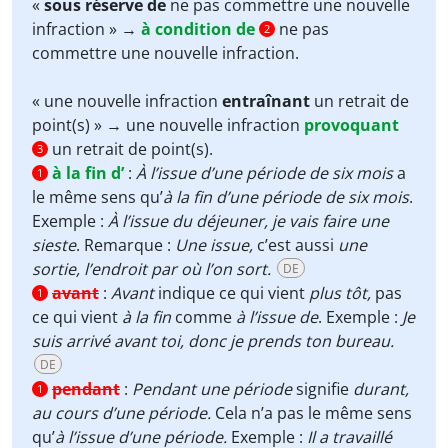
«
sous réserve de
ne pas commettre une nouvelle
infraction » →
à condition de
ne pas
2
commettre une nouvelle infraction.
« une nouvelle infraction
entraînant
un retrait de
point(s) » → une nouvelle infraction
provoquant
un retrait de point(s).
3
à la fin d’
:
À l’issue d’une période de six mois
a
1
le même sens qu’
à la fin d’une période de six mois
.
Exemple :
À l’issue du déjeuner, je vais faire une
sieste
. Remarque :
Une issue,
c’est aussi
une
sortie, l’endroit par où l’on sort.
DE
avant
:
Avant
indique ce qui vient
plus tôt,
pas
1
ce qui vient
à la fin
comme
à l’issue de
. Exemple :
Je
suis arrivé avant toi, donc je prends ton bureau.
DE
pendant
:
Pendant une période
signifie
durant,
1
au cours d’une période.
Cela n’a pas le même sens
qu’
à l’issue d’une période.
Exemple :
Il a travaillé