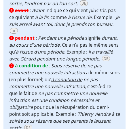
sortie, l’endroit par où l’on sort.
DE
avant
:
Avant
indique ce qui vient
plus tôt,
pas
1
ce qui vient
à la fin
comme
à l’issue de
. Exemple :
Je
suis arrivé avant toi, donc je prends ton bureau.
DE
pendant
:
Pendant une période
signifie
durant,
1
au cours d’une période.
Cela n’a pas le même sens
qu’
à l’issue d’une période.
Exemple :
Il a travaillé
avec Gérard pendant une longue période.
DE
à condition de
:
Sous réserve de
ne pas
2
commettre une nouvelle infraction
a le même sens
(en plus formel) qu’
à condition de
ne pas
commettre une nouvelle infraction,
c’est-à-dire
que le fait de
ne pas commettre une nouvelle
infraction est une condition nécessaire et
obligatoire
pour que la récupération du demi-
point soit applicable. Exemple :
Thierry viendra à ta
soirée sous réserve que ses parents le laissent
sortir.
DE