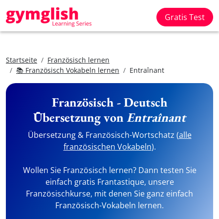
Gratis Test
Startseite
Französisch lernen
📚 Französisch Vokabeln lernen
Entraînant
Französisch - Deutsch
Übersetzung von
Entraînant
Übersetzung & Französisch-Wortschatz (
alle
französischen Vokabeln
).
Wollen Sie Französisch lernen? Dann testen Sie
einfach gratis Frantastique, unsere
Französischkurse, mit denen Sie ganz einfach
Französisch-Vokabeln lernen.