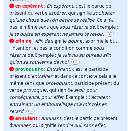
en espérant
:
En espérant,
c’est le participe
2
présent du verbe
espérer,
qui signifie
souhaiter
qu’une chose que l’on désire se réalise
. Cela n’a
pas le même sens que
sous réserve de
. Exemple :
Je te quitte
en espérant ne jamais te revoir.
DE
afin de
:
Afin de
signifie
pour
et exprime le but,
2
l’intention, et pas la condition comme
sous
réserve de
. Exemple :
Je vais nu au bureau afin
qu’on se souvienne de moi.
DE
provoquant
:
Entraînant,
c’est le participe
3
présent d’
entraîner,
et dans ce contexte cela a le
même sens que
provoquant,
participe présent du
verbe
provoquer,
qui signifie
avoir pour
conséquence, pour effet.
Exemple :
L’accident
entraînant un embouteillage m’a mis très en
retard.
DE
annulant
:
Annulant,
c’est le participe présent
3
d’
annuler,
qui signifie
rendre nul, sans effet,