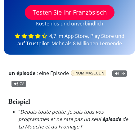
Testen Sie Ihr Französisch
Kostenlos und unverbindlich
4,7 im App Store, Play Store und
auf Trustpilot. Mehr als 8 Millionen Lernende
un épisode
:
eine Episode
NOM MASCULIN
FR
CA
Beispiel
"
Depuis toute petite, je suis tous vos
programmes et ne rate pas un seul
épisode
de
La Mouche et du Fromage !
"