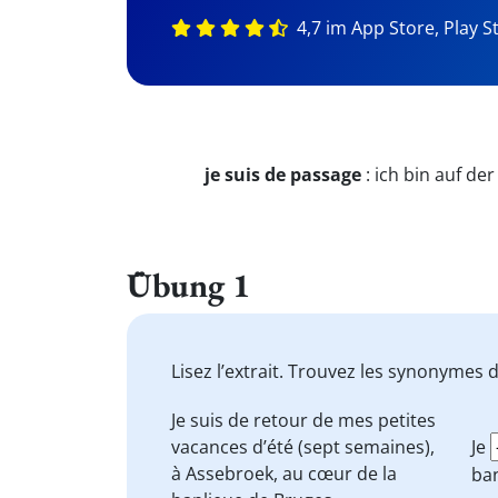
4,7 im App Store, Play S
je suis de passage
:
ich bin auf de
Übung 1
Lisez l’extrait. Trouvez les synonymes 
Je
suis de retour
de mes petites
vacances d’été (sept semaines),
Je
à Assebroek,
au cœur
de la
ban