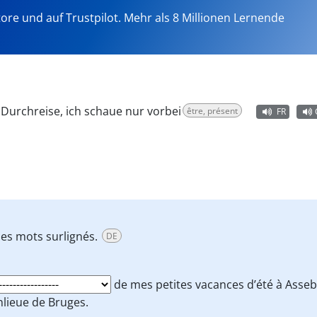
tore und auf Trustpilot. Mehr als 8 Millionen Lernende
r Durchreise, ich schaue nur vorbei
être, présent
FR
des mots surlignés.
DE
de mes petites vacances d’été à Asse
lieue de Bruges.