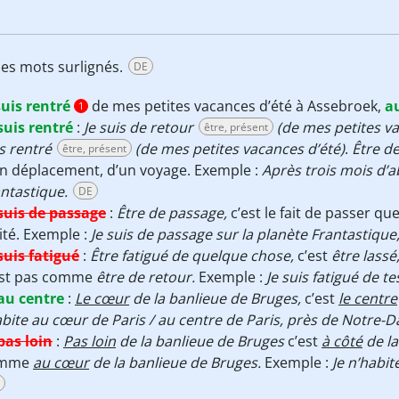
des mots surlignés.
DE
suis rentré
de mes petites vacances d’été à Assebroek,
a
1
suis rentré
:
Je suis de retour
(de mes petites va
être, présent
s rentré
(de mes petites vacances d’été)
.
Être d
être, présent
n déplacement, d’un voyage. Exemple :
Après trois mois d’a
ntastique.
DE
suis de passage
:
Être de passage,
c’est le fait de passer q
ité. Exemple :
Je suis de passage sur la planète Frantastique
suis fatigué
:
Être fatigué de quelque chose,
c’est
être lassé
est pas comme
être de retour.
Exemple :
Je suis fatigué de te
au centre
:
Le cœur
de la banlieue de Bruges,
c’est
le centre
abite au cœur de Paris / au centre de Paris, près de Notre-
pas loin
:
Pas loin
de la banlieue de Bruges
c’est
à côté
de la
omme
au cœur
de la banlieue de Bruges.
Exemple :
Je n’habit