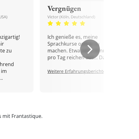
Vergnügen
USA)
Victor (Köln, Deutschland)
zigartig!
Ich genieße es, meine
ir
Sprachkurse online zu
tte zu
machen. Etwa zehn Minuten
pro Tag reichen aus... Danke!
ährend
 im
Weitere Erfahrungsberichte.
..
s mit Frantastique.