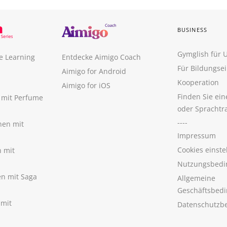
BUSINESS
Gymglish für
e Learning
Entdecke Aimigo Coach
Für Bildungse
Aimigo for Android
Kooperation
Aimigo for iOS
Finden Sie ei
n mit Perfume
oder Sprachtr
----
nen mit
Impressum
Cookies einste
n mit
Nutzungsbedi
nen mit Saga
Allgemeine
Geschäftsbed
 mit
Datenschutzb