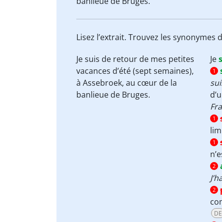
banlieue de Bruges.
Lisez l’extrait. Trouvez les synonymes 
Je
suis de retour
de mes petites
Je
vacances d’été (sept semaines),
1
à Assebroek,
au cœur
de la
sui
banlieue de Bruges.
d’u
Fra
1
lim
1
n’
2
J’h
2
c
DE