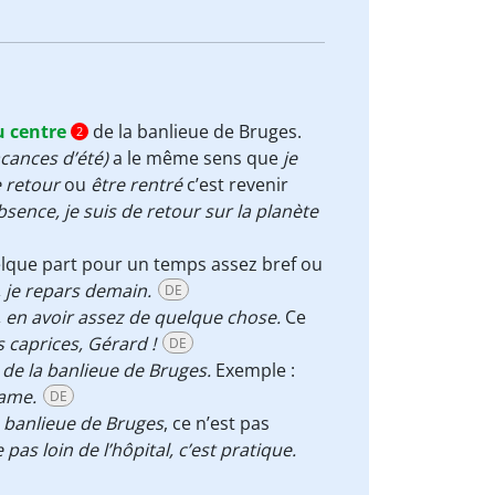
u centre
de la banlieue de Bruges.
2
cances d’été)
a le même sens que
je
e retour
ou
être rentré
c’est revenir
bsence, je suis de retour sur la planète
uelque part pour un temps assez bref ou
, je repars demain.
DE
, en avoir assez de quelque chose.
Ce
s caprices, Gérard !
DE
de la banlieue de Bruges.
Exemple :
Dame.
DE
 banlieue de Bruges
, ce n’est pas
e pas loin de l’hôpital, c’est pratique.