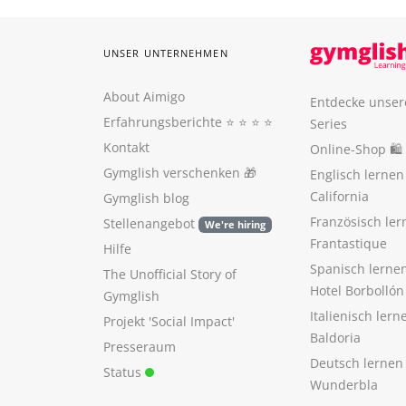
UNSER UNTERNEHMEN
About Aimigo
Entdecke unser
Erfahrungsberichte
⭐️ ⭐️ ⭐️ ⭐️
Series
Kontakt
Online-Shop 🛍
Gymglish verschenken
🎁
Englisch lerne
California
Gymglish blog
Französisch ler
Stellenangebot
We're hiring
Frantastique
Hilfe
Spanisch lerne
The Unofficial Story of
Hotel Borbollón
Gymglish
Italienisch ler
Projekt 'Social Impact'
Baldoria
Presseraum
Deutsch lernen
Status
Wunderbla