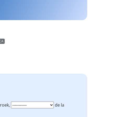
CA
broek,
de la