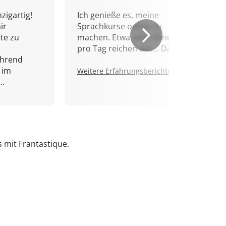
zigartig!
Ich genieße es, meine
ir
Sprachkurse online zu
tte zu
machen. Etwa zehn Minuten
pro Tag reichen aus... Danke!
ährend
 im
Weitere Erfahrungsberichte.
..
s mit Frantastique.