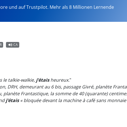
tore und auf Trustpilot. Mehr als 8 Millionen Lernende
R
CA
 le talkie-walkie,
j’étais
heureux.
"
on, DRH, demeurant au 6 bis, passage Givré, planète Frant
u, planète Frantastique, la somme de 40 (quarante) centimes
and
j’étais
« bloquée devant la machine à café sans monnaie