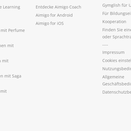
Gymglish für
e Learning
Entdecke Aimigo Coach
Für Bildungse
Aimigo for Android
Kooperation
Aimigo for iOS
Finden Sie ei
n mit Perfume
oder Sprachtr
----
nen mit
Impressum
Cookies einste
n mit
Nutzungsbedi
nen mit Saga
Allgemeine
Geschäftsbed
 mit
Datenschutzb