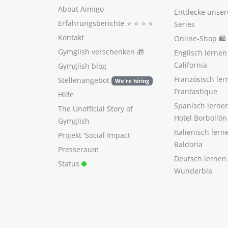
About Aimigo
Entdecke unser
Erfahrungsberichte
⭐️ ⭐️ ⭐️ ⭐️
Series
Kontakt
Online-Shop 🛍
Gymglish verschenken
🎁
Englisch lerne
California
Gymglish blog
Französisch ler
Stellenangebot
We're hiring
Frantastique
Hilfe
Spanisch lerne
The Unofficial Story of
Hotel Borbollón
Gymglish
Italienisch ler
Projekt 'Social Impact'
Baldoria
Presseraum
Deutsch lernen
Status
Wunderbla