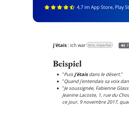
4,7 im App Store, Play S
j'étais
:
ich war
être, imparfait
F
Beispiel
"
Puis
j’étais
dans le désert.
"
"
Quand j’entendais sa voix dans
"
Je soussignée, Fabienne Glass
Jeanine Lacoste, 1, rue du Cho
ce jour, 9 novembre 2017, qu