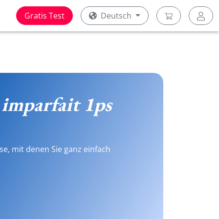
Gratis Test
Deutsch
 imparfait 1ps
se, mit denen Sie ganz einfach