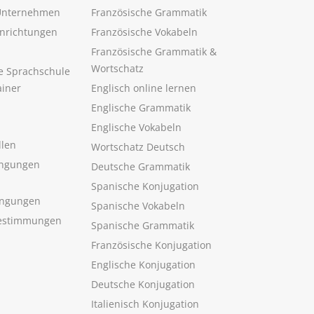
 Unternehmen
Französische Grammatik
inrichtungen
Französische Vokabeln
Französische Grammatik &
Wortschatz
ne Sprachschule
ainer
Englisch online lernen
Englische Grammatik
Englische Vokabeln
llen
Wortschatz Deutsch
ngungen
Deutsche Grammatik
Spanische Konjugation
ingungen
Spanische Vokabeln
estimmungen
Spanische Grammatik
Französische Konjugation
Englische Konjugation
Deutsche Konjugation
Italienisch Konjugation