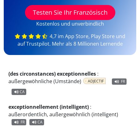
Testen Sie Ihr Französisch
Kostenlos und unverbindlich
4,7 im App Store, Play Store und
auf Trustpilot. Mehr als 8 Millionen Lernende
(des circonstances) exceptionnelles
:
außergewöhnliche (Umstände)
ADJECTIF
FR
CA
exceptionnellement (intelligent)
:
außerordentlich, außergewöhnlich (intelligent)
FR
CA