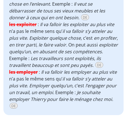
chose en l’enlevant
. Exemple :
Il veut se
débarrasser de tous ses vieux meubles et les
donner à ceux qui en ont besoin.
DE
les exploiter
:
Il va falloir les exploiter au plus vite
n’a pas le même sens qu’
il va falloir s’y atteler au
plus vite
.
Exploiter quelque chose,
c’est
en profiter,
en tirer parti, le faire valoir.
On peut aussi
exploiter
quelqu’un, en abusant de ses compétences
.
Exemple :
Les travailleurs sont exploités, ils
travaillent beaucoup et sont peu payés.
DE
les employer
:
Il va falloir les employer au plus vite
n’a pas le même sens qu’
il va falloir s’y atteler au
plus vite
.
Employer quelqu’un,
c’est
l’engager pour
un travail, un emploi.
Exemple :
Je souhaite
employer Thierry pour faire le ménage chez moi.
DE