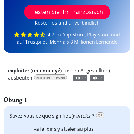
Testen Sie Ihr Französisch
Kostenlos und unverbindlich
4,7 im App Store, Play Store und
auf Trustpilot. Mehr als 8 Millionen Lernende
exploiter (un employé)
:
(einen Angestellten)
ausbeuten
exploiter, présent
FR
CA
Übung 1
Savez-vous ce que signifie
s’y atteler
?
DE
Il va falloir
s’y atteler
au plus