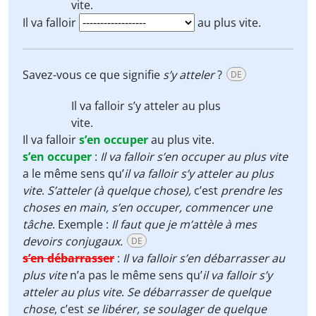
vite.
Il va falloir
au plus vite.
Savez-vous ce que signifie
s’y atteler
?
DE
Il va falloir
s’y atteler
au plus
vite.
Il va falloir
s’en occuper
au plus vite.
s’en occuper
:
Il va falloir s’en occuper au plus vite
a le même sens qu’
il va falloir s’y atteler au plus
vite
.
S’atteler (à quelque chose),
c’est
prendre les
choses en main, s’en occuper, commencer une
tâche
. Exemple :
Il faut que je m’attèle à mes
devoirs conjugaux.
DE
s’en débarrasser
:
Il va falloir s’en débarrasser au
plus vite
n’a pas le même sens qu’
il va falloir s’y
atteler au plus vite
.
Se débarrasser de quelque
chose
, c’est
se libérer, se soulager de quelque