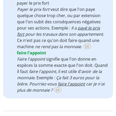
payer le prix fort
Payer le prix fort
veut dire que l'on paye
quelque chose trop cher, ou par extension
que l'on subit des conséquences négatives
pour ses actions. Exemple :
Il a
payé le prix
fort
pour les travaux dans son appartement.
Ce n'est pas ce qu'on doit faire quand une
machine
ne rend pas la monnaie
.
DE
faire l'appoint
Faire l'appoint
signifie que l'on donne en
espèces la somme exacte que l'on doit. Quand
il faut
faire l'appoint,
il est utile d'avoir
de la
monnaie
. Exemple :
Ça fait 3 euros pour la
bière. Pourriez-vous
faire l'appoint
car je n'ai
plus de monnaie ?
DE