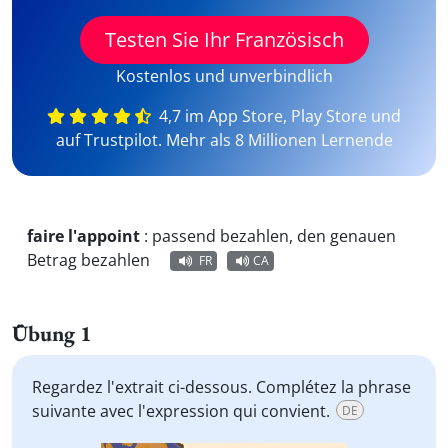
Testen Sie Ihr Französisch
Kostenlos und unverbindlich
4,7 im App Store, Play Store und
auf Trustpilot. Mehr als 8 Millionen Lernende
faire l'appoint
:
passend bezahlen, den genauen
Betrag bezahlen
FR
CA
Übung 1
Regardez l'extrait ci-dessous. Complétez la phrase
suivante avec l'expression qui convient.
DE