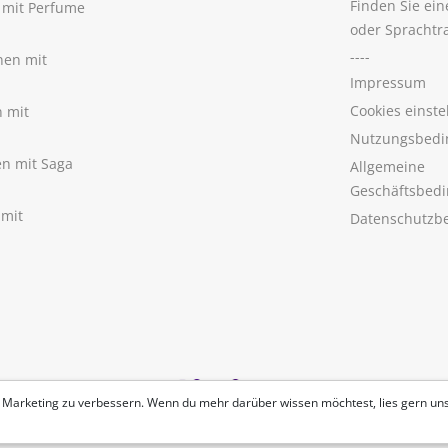
Finden Sie ei
n mit Perfume
oder Sprachtr
----
nen mit
Impressum
Cookies einste
n mit
Nutzungsbedi
nen mit Saga
Allgemeine
Geschäftsbed
 mit
Datenschutzb
 Marketing zu verbessern. Wenn du mehr darüber wissen möchtest, lies gern un