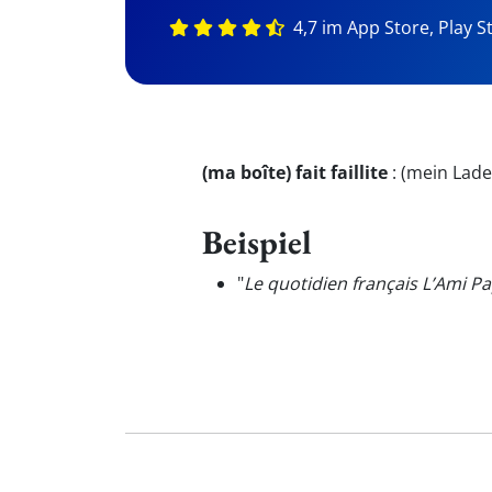
4,7 im App Store, Play S
(ma boîte) fait faillite
:
(mein Laden
Beispiel
"
Le quotidien français L’Ami P