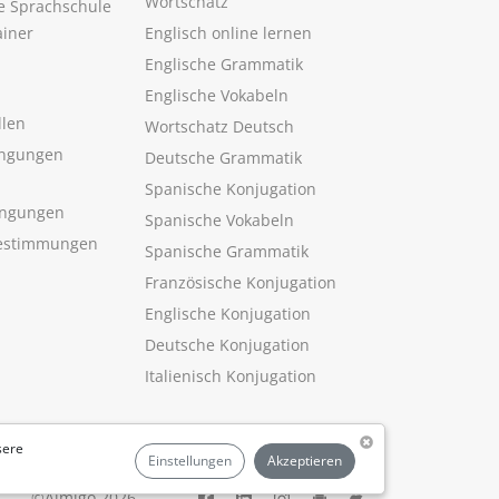
Wortschatz
ne Sprachschule
ainer
Englisch online lernen
Englische Grammatik
Englische Vokabeln
llen
Wortschatz Deutsch
ngungen
Deutsche Grammatik
Spanische Konjugation
ingungen
Spanische Vokabeln
estimmungen
Spanische Grammatik
Französische Konjugation
Englische Konjugation
Deutsche Konjugation
Italienisch Konjugation
sere
Einstellungen
Akzeptieren
©Aimigo 2026