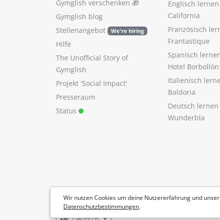
Gymglish verschenken
🎁
Englisch lerne
California
Gymglish blog
Französisch ler
Stellenangebot
We're hiring
Frantastique
Hilfe
Spanisch lerne
The Unofficial Story of
Hotel Borbollón
Gymglish
Italienisch ler
Projekt 'Social Impact'
Baldoria
Presseraum
Deutsch lernen
Status
Wunderbla
Wir nutzen Cookies um deine Nutzererfahrung und unser
Datenschutzbestimmungen
.
Deutsch