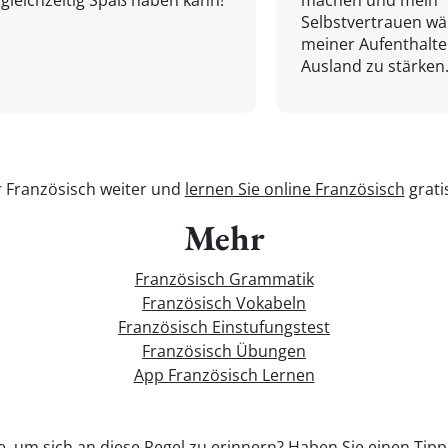
gleichzeitig Spaß haben kann!
machen und mein
Selbstvertrauen w
meiner Aufenthalte
Ausland zu stärken.
r Französisch weiter und
lernen Sie online Französisch
grati
Mehr
Französisch Grammatik
Französisch Vokabeln
Französisch Einstufungstest
Französisch Übungen
App Französisch Lernen
, um sich an diese Regel zu erinnern? Haben Sie einen Tipp, 