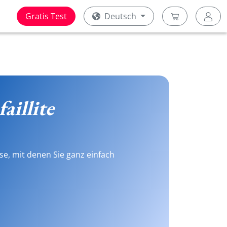
Gratis Test
Deutsch
faillite
se, mit denen Sie ganz einfach