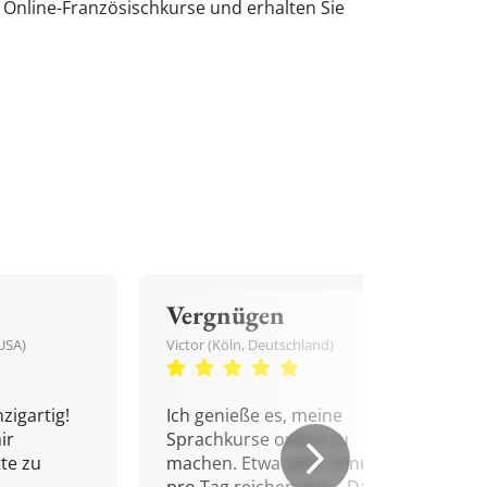
e Online-Französischkurse und erhalten Sie
Vergnügen
USA)
Victor (Köln, Deutschland)
zigartig!
Ich genieße es, meine
ir
Sprachkurse online zu
tte zu
machen. Etwa zehn Minuten