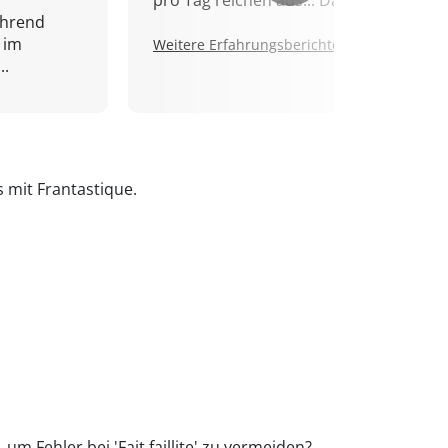
pro Tag reichen aus... Danke!
ährend
 im
Weitere Erfahrungsberichte.
..
s mit Frantastique.
um Fehler bei 'Fait faillite' zu vermeiden?