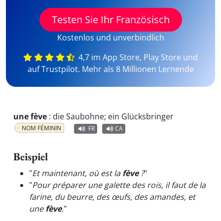
Testen Sie Ihr Französisch
Kostenlos und unverbindlich
4,7 im App Store, Play Store und
auf Trustpilot. Mehr als 8 Millionen Lernende
une fève
:
die Saubohne; ein Glücksbringer
NOM FÉMININ
FR
CA
Beispiel
"
Et maintenant, où est la
fève
?
"
"
Pour préparer une galette des rois, il faut de la
farine, du beurre, des œufs, des amandes, et
une
fève
.
"