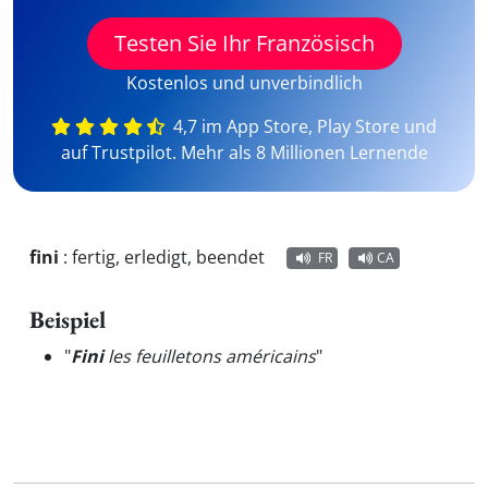
Testen Sie Ihr Französisch
Kostenlos und unverbindlich
4,7 im App Store, Play Store und
auf Trustpilot. Mehr als 8 Millionen Lernende
fini
:
fertig, erledigt, beendet
FR
CA
Beispiel
"
Fini
les feuilletons américains
"