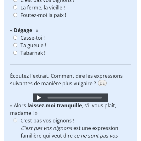
C'est pas vos oignons !
La ferme, la vieille !
Foutez-moi la paix !
«
Dégage
! »
Casse-toi !
Ta gueule !
Tabarnak !
Écoutez l'extrait. Comment dire les expressions
suivantes de manière plus vulgaire ?
DE
Audio
Player
« Alors
laissez-moi tranquille
, s'il vous plaît,
madame ! »
C'est pas vos oignons !
C'est pas vos oignons
est une expression
familière qui veut dire
ce ne sont pas vos