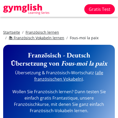
Gratis Test
Startseite
Französisch lernen
📚 Französisch Vokabeln lernen
Fous-moi la paix
Französisch - Deutsch
Übersetzung von
Fous-moi la paix
Übersetzung & Französisch-Wortschatz (
alle
französischen Vokabeln
).
Wollen Sie Französisch lernen? Dann testen Sie
einfach gratis Frantastique, unsere
Französischkurse, mit denen Sie ganz einfach
Französisch-Vokabeln lernen.