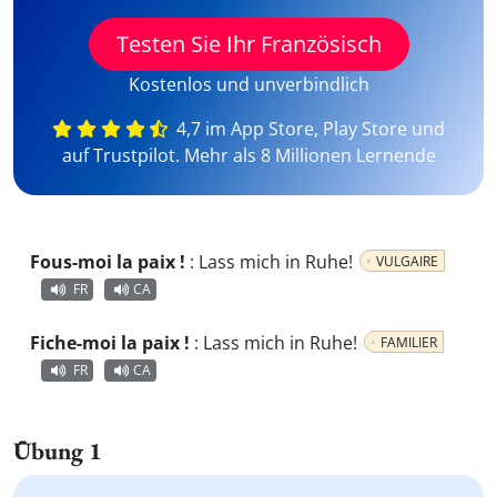
Testen Sie Ihr Französisch
Kostenlos und unverbindlich
4,7 im App Store, Play Store und
auf Trustpilot. Mehr als 8 Millionen Lernende
Fous-moi la paix !
:
Lass mich in Ruhe!
VULGAIRE
FR
CA
Fiche-moi la paix !
:
Lass mich in Ruhe!
FAMILIER
FR
CA
Übung 1