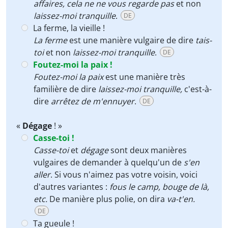
affaires
,
cela ne ne vous regarde pas
et non
laissez-moi tranquille
.
DE
La ferme, la vieille !
La ferme
est une manière vulgaire de dire
tais-
toi
et non
laissez-moi tranquille
.
DE
Foutez-moi la paix !
Foutez-moi la paix
est une manière très
familière de dire
laissez-moi tranquille
,
c'est-à-
dire
arrêtez de m'ennuyer
.
DE
«
Dégage
! »
Casse-toi !
Casse-toi
et
dégage
sont deux manières
vulgaires de demander à quelqu'un de
s'en
aller
. Si vous n'aimez pas votre voisin, voici
d'autres variantes :
fous le camp, bouge de là,
etc.
De manière plus polie, on dira
va-t'en.
DE
Ta gueule !