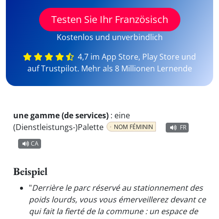
Testen Sie Ihr Französisch
Kostenlos und unverbindlich
4,7 im App Store, Play Store und
auf Trustpilot. Mehr als 8 Millionen Lernende
une gamme (de services)
:
eine
(Dienstleistungs-)Palette
NOM FÉMININ
FR
CA
Beispiel
"
Derrière le parc réservé au stationnement des
poids lourds, vous vous émerveillerez devant ce
qui fait la fierté de la commune : un espace de