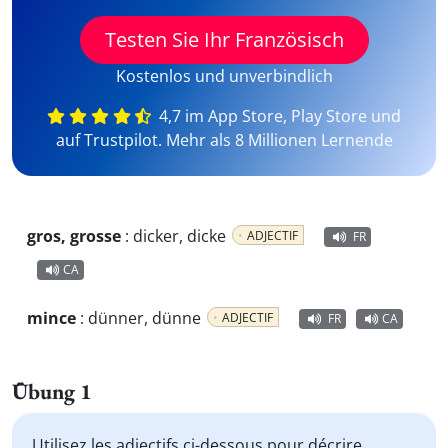
Testen Sie Ihr Französisch
Kostenlos und unverbindlich
4,7 im App Store, Play Store und
auf Trustpilot. Mehr als 8 Millionen Lernende
gros, grosse
:
dicker, dicke
ADJECTIF
FR
CA
mince
:
dünner, dünne
ADJECTIF
FR
CA
Übung 1
Utilisez les adjectifs ci-dessous pour décrire