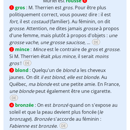
Muriel est
rousse
6
gros
:
M. Therrien est
gros
. Pour être plus
1
politiquement correct, vous pouvez dire : il est
fort
, il est
costaud
(familier). Au féminin, on dit
grosse
. Attention, ne dites jamais
grosse
à propos
d'une femme, mais plutôt à propos d'objets :
une
grosse vache
,
une grosse saucisse
, ...
DE
mince
:
Mince
est le contraire de
gros
et
grosse
.
2
Si M. Therrien était
plus mince
, il serait
moins
gros
!
DE
blond
:
Quelqu'un de
blond
a les cheveux
3
jaunes. On dit
il est blond
,
elle est blonde
. Au
Québec,
ma blonde
est une petite amie. En France,
une blonde
peut également être une cigarette.
DE
bronzée
:
On est
bronzé
quand on s'expose au
4
soleil et que la peau devient plus foncée (
le
bronzage
).
Bronzée
s'accorde au féminin :
Fabienne est bronzée
.
DE