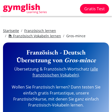
Gratis Test
Startseite
Französisch lernen
📚 Französisch Vokabeln lernen
Gros-mince
Französisch - Deutsch
Übersetzung von
Gros-mince
Übersetzung & Französisch-Wortschatz (
alle
französischen Vokabeln
).
Wollen Sie Französisch lernen? Dann testen Sie
einfach gratis Frantastique, unsere
Französischkurse, mit denen Sie ganz einfach
Französisch-Vokabeln lernen.