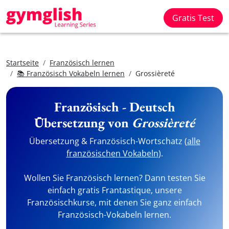
Gratis Test
Startseite
Französisch lernen
📚 Französisch Vokabeln lernen
Grossièreté
Französisch - Deutsch
Übersetzung von
Grossièreté
Übersetzung & Französisch-Wortschatz (
alle
französischen Vokabeln
).
Wollen Sie Französisch lernen? Dann testen Sie
einfach gratis Frantastique, unsere
Französischkurse, mit denen Sie ganz einfach
Französisch-Vokabeln lernen.