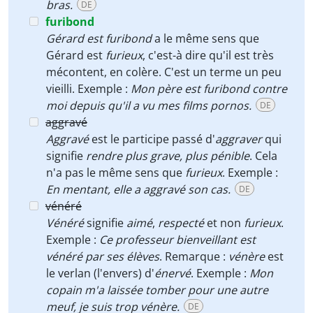
bras.
DE
furibond
Gérard est furibond
a le même sens que
Gérard est
furieux
, c'est-à dire qu'il est très
mécontent, en colère. C'est un terme un peu
vieilli. Exemple :
Mon père est furibond contre
moi depuis qu'il a vu mes films pornos.
DE
aggravé
Aggravé
est le participe passé d'
aggraver
qui
signifie
rendre
plus grave, plus pénible
. Cela
n'a pas le même sens que
furieux
. Exemple :
En mentant, elle a aggravé son cas.
DE
vénéré
Vénéré
signifie
aimé
,
respecté
et non
furieux
.
Exemple :
Ce professeur bienveillant est
vénéré par ses élèves
. Remarque :
vénère
est
le verlan (l'envers) d'
énervé
. Exemple :
Mon
copain m'a laissée tomber pour une autre
meuf, je suis trop vénère.
DE