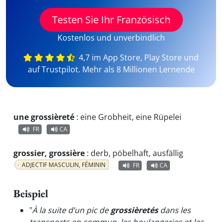
Testen Sie Ihr Französisch
Kostenlos und unverbindlich
4,7 im App Store, Play Store und
auf Trustpilot. Mehr als 8 Millionen Lernende
une grossièreté
:
eine Grobheit, eine Rüpelei
FR
CA
grossier, grossière
:
derb, pöbelhaft, ausfällig
ADJECTIF MASCULIN, FÉMININ
FR
CA
Beispiel
"
À la suite d’un pic de
grossièretés
dans les