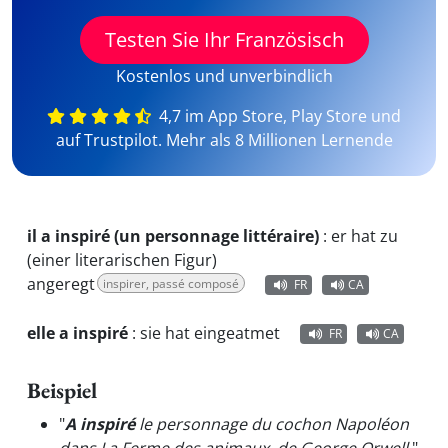
Testen Sie Ihr Französisch
Kostenlos und unverbindlich
4,7 im App Store, Play Store und
auf Trustpilot. Mehr als 8 Millionen Lernende
il a inspiré (un personnage littéraire)
:
er hat zu
(einer literarischen Figur)
angeregt
inspirer, passé composé
FR
CA
elle a inspiré
:
sie hat eingeatmet
FR
CA
Beispiel
"
A inspiré
le personnage du cochon Napoléon