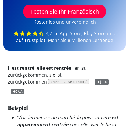
Testen Sie Ihr Französisch
Kostenlos und unverbindlich
4,7 im App Store, Play Store und
auf Trustpilot. Mehr als 8 Millionen Lernende
il est rentré, elle est rentrée
:
er ist
zurückgekommen, sie ist
zurückgekommen
rentrer, passé composé
FR
CA
Beispiel
"
À la fermeture du marché, la poissonnière
est
apparemment rentrée
chez elle avec le beau