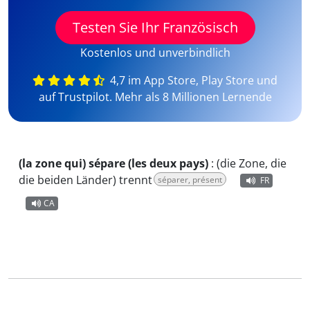
Testen Sie Ihr Französisch
Kostenlos und unverbindlich
4,7 im App Store, Play Store und
auf Trustpilot. Mehr als 8 Millionen Lernende
(la zone qui) sépare (les deux pays)
:
(die Zone, die
die beiden Länder) trennt
séparer, présent
FR
CA