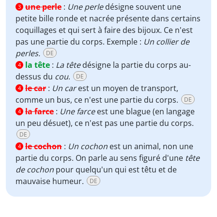
une perle
:
Une perle
désigne souvent une
3
petite bille ronde et nacrée présente dans certains
coquillages et qui sert à faire des bijoux. Ce n'est
pas une partie du corps. Exemple :
Un collier de
perles.
DE
la tête
:
La tête
désigne la partie du corps au-
4
dessus du
cou
.
DE
le car
:
Un car
est un moyen de transport,
4
comme un bus, ce n'est une partie du corps.
DE
la farce
:
Une farce
est une blague (en langage
4
un peu désuet), ce n'est pas une partie du corps.
DE
le cochon
:
Un cochon
est un animal, non une
4
partie du corps. On parle au sens figuré d'une
tête
de cochon
pour quelqu'un qui est têtu et de
mauvaise humeur.
DE