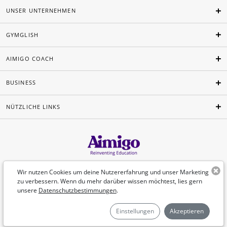
UNSER UNTERNEHMEN
GYMGLISH
AIMIGO COACH
BUSINESS
NÜTZLICHE LINKS
Deutsch
Wir nutzen Cookies um deine Nutzererfahrung und unser Marketing
zu verbessern. Wenn du mehr darüber wissen möchtest, lies gern
unsere
Datenschutzbestimmungen
.
©Aimigo 2026
Einstellungen
Akzeptieren