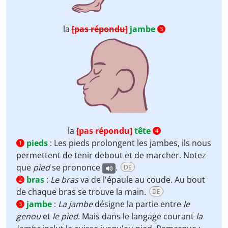
la
[pas répondu]
jambe
3
la
[pas répondu]
tête
4
pieds
:
Les pieds prolongent les jambes, ils nous
1
permettent de tenir debout et de marcher. Notez
que
pied
se prononce
.
DE
bras
:
Le bras
va de l'épaule au coude. Au bout
2
de chaque bras se trouve la main.
DE
jambe
:
La jambe
désigne la partie entre
le
3
genou
et
le pied
. Mais dans le langage courant
la