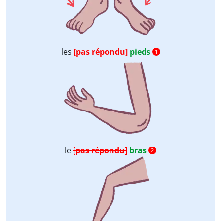
les
[pas répondu]
pieds
1
le
[pas répondu]
bras
2