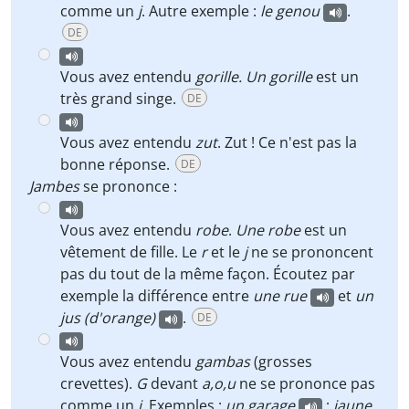
comme un
j
. Autre exemple :
le genou
.
DE
Vous avez entendu
gorille. Un gorille
est un
très grand singe.
DE
Vous avez entendu
zut
. Zut ! Ce n'est pas la
bonne réponse.
DE
Jambes
se prononce :
Vous avez entendu
robe
.
Une robe
est un
vêtement de fille. Le
r
et le
j
ne se prononcent
pas du tout de la même façon. Écoutez par
exemple la différence entre
une rue
et
un
jus (d'orange)
.
DE
Vous avez entendu
gambas
(grosses
crevettes).
G
devant
a,o,u
ne se prononce pas
comme un
j
. Exemples :
un garage
;
jaune