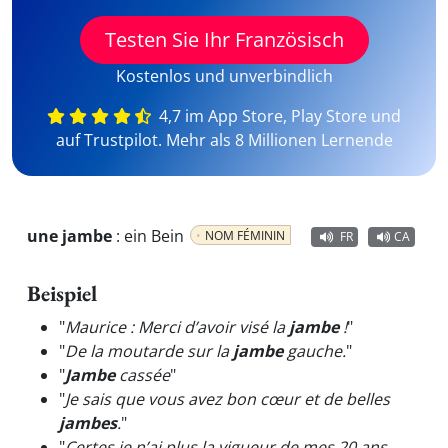
Testen Sie Ihr Französisch
Kostenlos und unverbindlich
4,7 im App Store, Play Store und
auf Trustpilot. Mehr als 8 Millionen Lernende
une jambe
:
ein Bein
NOM FÉMININ
FR
CA
Beispiel
"
Maurice : Merci d’avoir visé la
jambe
!
"
"
De la moutarde sur la
jambe
gauche.
"
"
Jambe
cassée
"
"
Je sais que vous avez bon cœur et de belles
jambes
.
"
"
Certes je n’ai plus la vigueur de mes 20 ans,