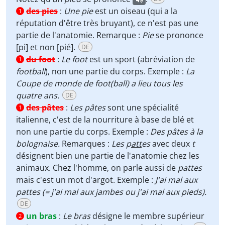
des pies
:
Une pie
est un oiseau (qui a la
1
réputation d'être très bruyant), ce n'est pas une
partie de l'anatomie. Remarque :
Pie
se prononce
[pi] et non [pié].
DE
du foot
:
Le foot
est un sport (abréviation de
1
football
), non une partie du corps. Exemple :
La
Coupe de monde de foot(ball) a lieu tous les
quatre ans.
DE
des pâtes
:
Les pâtes
sont une spécialité
1
italienne, c'est de la nourriture à base de blé et
non une partie du corps. Exemple :
Des pâtes à la
bolognaise.
Remarques :
Les p
att
es
avec deux
t
désignent bien une partie de l'anatomie chez les
animaux. Chez l'homme, on parle aussi de
pattes
mais c'est un mot d'argot. Exemple :
J'ai mal aux
pattes (= j'ai mal aux jambes ou j'ai mal aux pieds).
DE
un bras
:
Le bras
désigne le membre supérieur
2