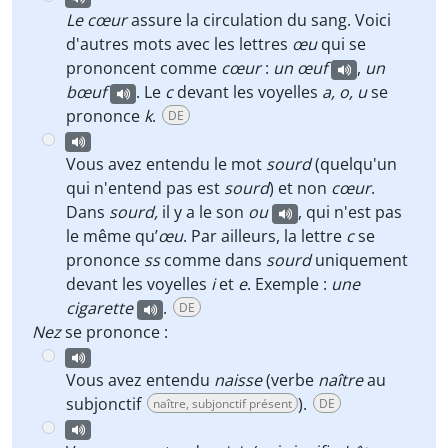
Le cœur
assure la circulation du sang. Voici
d'autres mots avec les lettres
œu
qui se
prononcent comme
cœur
:
un œuf
,
un
bœuf
. Le
c
devant les voyelles
a, o, u
se
prononce
k
.
DE
Vous avez entendu le mot
sourd
(quelqu'un
qui n'entend pas est
sourd
) et non
cœur
.
Dans
sourd,
il y a le son
ou
, qui n'est pas
le même qu’
œu
. Par ailleurs, la lettre
c
se
prononce
ss
comme dans
sourd
uniquement
devant les voyelles
i
et
e
. Exemple :
une
cigarette
.
DE
Nez
se prononce :
Vous avez entendu
naisse
(verbe
naître
au
subjonctif
).
naître, subjonctif présent
DE