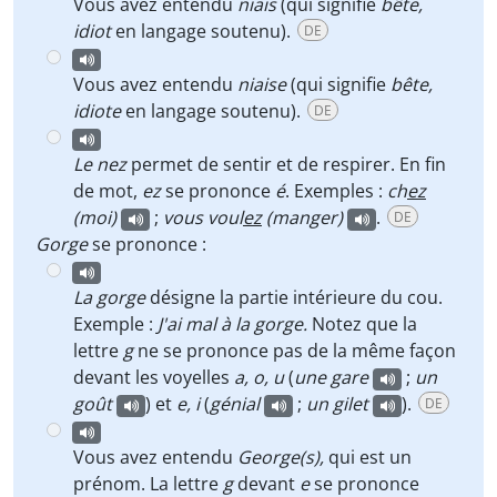
Vous avez entendu
niais
(qui signifie
bête,
idiot
en langage soutenu).
DE
Vous avez entendu
niaise
(qui signifie
bête,
idiote
en langage soutenu).
DE
Le nez
permet de sentir et de respirer. En fin
de mot,
ez
se prononce
é
. Exemples :
ch
ez
(moi)
;
vous voul
ez
(manger)
.
DE
Gorge
se prononce :
La gorge
désigne la partie intérieure du cou.
Exemple :
J'ai mal à la gorge.
Notez que la
lettre
g
ne se prononce pas de la même façon
devant les voyelles
a, o, u
(
une gare
;
un
goût
) et
e, i
(
génial
;
un gilet
).
DE
Vous avez entendu
George(s),
qui est un
prénom. La lettre
g
devant
e
se prononce