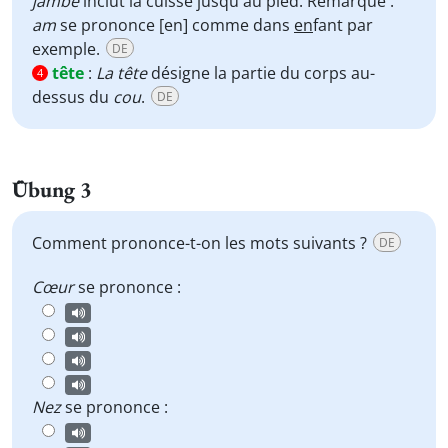
jambe
inclut la cuisse jusqu'au pied. Remarque :
am
se prononce [en] comme dans
en
fant par
exemple.
DE
tête
:
La tête
désigne la partie du corps au-
4
dessus du
cou
.
DE
Übung 3
Comment prononce-t-on les mots suivants ?
DE
Cœur
se prononce :
Nez
se prononce :