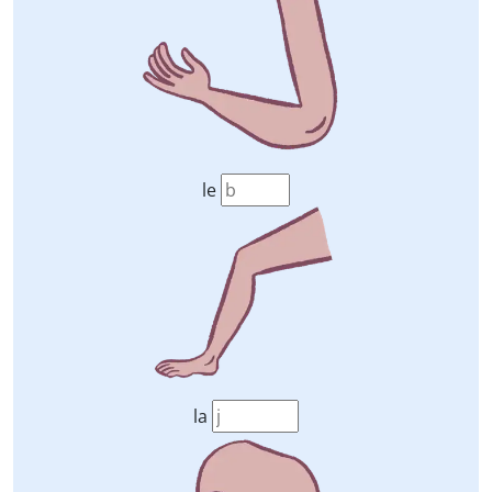
le
la