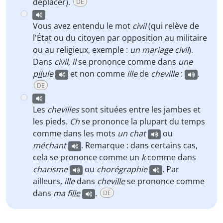
déplacer).
DE
Vous avez entendu le mot
civil
(qui relève de
l'État ou du citoyen par opposition au militaire
ou au religieux, exemple :
un mariage civil
).
Dans
civil,
il
se prononce comme dans
une
p
il
ule
et non comme
ille
de
cheville
:
.
DE
Les
chevilles
sont situées entre les jambes et
les pieds.
Ch
se prononce la plupart du temps
comme dans les mots
un chat
ou
méchant
. Remarque : dans certains cas,
cela se prononce comme un
k
comme dans
charisme
ou
chorégraphie
. Par
ailleurs,
ille
dans
chev
ille
se prononce comme
dans
ma f
ille
.
DE