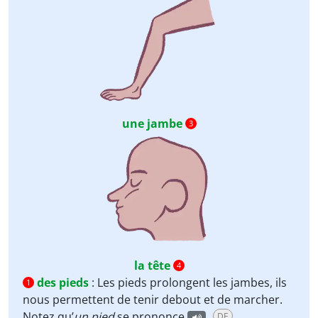
une jambe
3
la tête
4
des pieds
:
Les pieds prolongent les jambes, ils
1
nous permettent de tenir debout et de marcher.
Notez qu’
un pied
se prononce
.
DE