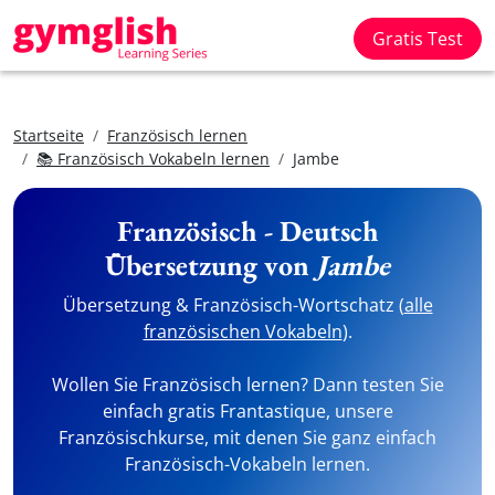
Gratis Test
Startseite
Französisch lernen
📚 Französisch Vokabeln lernen
Jambe
Französisch - Deutsch
Übersetzung von
Jambe
Übersetzung & Französisch-Wortschatz (
alle
französischen Vokabeln
).
Wollen Sie Französisch lernen? Dann testen Sie
einfach gratis Frantastique, unsere
Französischkurse, mit denen Sie ganz einfach
Französisch-Vokabeln lernen.