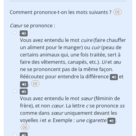
Comment prononce-t-on les mots suivants ?
DE
Cœur
se prononce :
Vous avez entendu le mot
cuire
(faire chauffer
un aliment pour le manger) ou
cuir
(peau de
certains animaux qui, une fois traitée, sert à
faire des vêtements, canapés, etc.).
Ui
et
œu
ne se prononcent pas de la même façon.
Réécoutez pour entendre la différence
et
.
DE
Vous avez entendu le mot
sœur
(féminin de
frère), et non
cœur
. La lettre
c
se prononce
ss
comme dans
sœur
uniquement devant les
voyelles
i
et
e
. Exemple :
une cigarette
.
DE